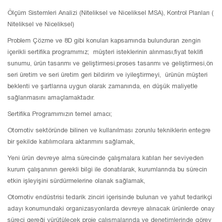
Ölçüm Sistemleri Analizi (Niteliksel ve Niceliksel MSA), Kontrol Planları (
Niteliksel ve Niceliksel)
Problem Çözme ve 8D gibi konuları kapsamında bulunduran zengin
içerikli sertifika programımız; müşteri isteklerinin alınması,fiyat teklifi
sunumu, ürün tasarımı ve geliştirmesi,proses tasarımı ve geliştirmesi,ön
seri üretim ve seri üretim geri bildirim ve iyileştirmeyi, ürünün müşteri
beklenti ve şartlarına uygun olarak zamanında, en düşük maliyetle
sağlanmasını amaçlamaktadır.
Sertifika Programımızın temel amacı;
Otomotiv sektöründe bilinen ve kullanılması zorunlu tekniklerin entegre
bir şekilde katılımcılara aktarımını sağlamak,
Yeni ürün devreye alma sürecinde çalışmalara katılan her seviyeden
kurum çalışanının gerekli bilgi ile donatılarak, kurumlarında bu sürecin
etkin işleyişini sürdürmelerine olanak sağlamak,
Otomotiv endüstrisi tedarik zinciri içerisinde bulunan ve yahut tedarikçi
adayı konumundaki organizasyonlarda devreye alınacak ürünlerde onay
süreci gereği yürütülecek proje çalışmalarında ve denetimlerinde görev