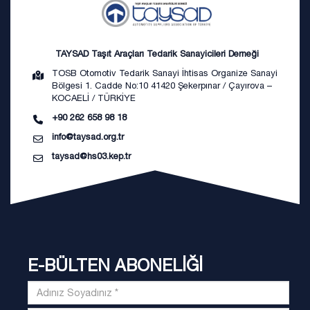
TAYSAD Taşıt Araçları Tedarik Sanayicileri Derneği
TOSB Otomotiv Tedarik Sanayi İhtisas Organize Sanayi
Bölgesi 1. Cadde No:10 41420 Şekerpınar / Çayırova –
KOCAELİ / TÜRKİYE
+90 262 658 98 18
info@taysad.org.tr
taysad@hs03.kep.tr
E-BÜLTEN ABONELİĞİ