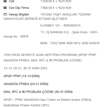
Üye
7.200,00 ₺ + %20 KDV
Üye Dışı Firma
7.800,00 ₺ + %20 KDV
Hesap Bilgileri
TAYSAD TAŞIT ARAÇLARI TEDARİK
SANAYİCİLERİ DERNEĞİ İKTİSADİ İŞLETMESİ
İLYASBEY V.D. - 8330465513
TC. İŞ BANKASI A.Ş. - Şube Kodu : 2429 -
Hesap No : 43978
IBAN : TR22 0006 4000 0012 4290 043978
YENİ ÜRÜN DEVREYE ALMA SERTİFİKA PROGRAMI (APQP-PPAP,
AIAG&VDA PFMEA, MSA, SPC & 8D PROBLEM ÇÖZME)
13-14, 20-21, 30-31 EKİM 2025
APQP-PPAP (13-14 EKİM)
AIAG&VDA PFMEA (20-21 EKİM)
MSA, SPC & 8D PROBLEM ÇÖZME (30-31 EKİM)
APQP – PPAP, AIAG&VDA Hata Türleri ve Etkileri Analizi (FMEA),
İstatistiksel Proses Kontrol (SPC)