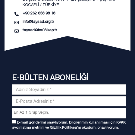
KOCAELİ / TÜRKİYE
+90 262 658 98 18
info@taysad.org.tr
taysad@hs03.kep.tr
E-BÜLTEN ABONELİĞİ
E-mail gönderimi onaylıyorum. Bilgilerimin kullanılması için
KVKK
aydınlatma metnini
ve
Gizlilik Politikası
'nı okudum, onaylıyorum.