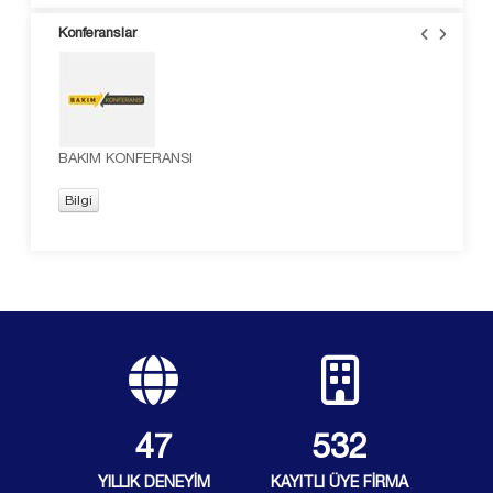
Konferanslar
BAKIM KONFERANSI
TED
Bilgi
Bil
48
537
YILLIK DENEYİM
KAYITLI ÜYE FİRMA