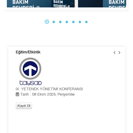
Eğitim/Etkinlik
IX. YETENEK YÖNETİMİ KONFERANSI
DEV
Tarih : 08 Ekim 2026, Perşembe
T
Kayıt Ol
Kay