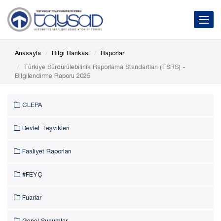
Toggle 
Anasayfa
Bilgi Bankası
Raporlar
Türkiye Sürdürülebilirlik Raporlama Standartları (TSRS) -
Bilgilendirme Raporu 2025
CLEPA
Devlet Teşvikleri
Faaliyet Raporları
#FEYÇ
Fuarlar
Genel Sunumlar