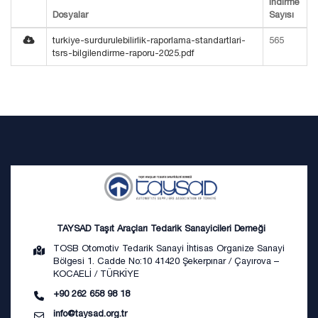
İndirme
Dosyalar
Sayısı
turkiye-surdurulebilirlik-raporlama-standartlari-
565
tsrs-bilgilendirme-raporu-2025.pdf
TAYSAD Taşıt Araçları Tedarik Sanayicileri Derneği
TOSB Otomotiv Tedarik Sanayi İhtisas Organize Sanayi
Bölgesi 1. Cadde No:10 41420 Şekerpınar / Çayırova –
KOCAELİ / TÜRKİYE
+90 262 658 98 18
info@taysad.org.tr