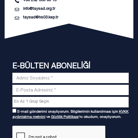
info@taysad.org.tr
taysad@hs03.kep.tr
E-BÜLTEN ABONELİĞİ
E-mail gönderimi onaylıyorum. Bilgilerimin kullanılması için
KVKK
aydınlatma metnini
ve
Gizlilik Politikası
'nı okudum, onaylıyorum.