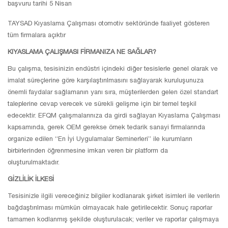
başvuru tarihi 5 Nisan
TAYSAD Kıyaslama Çalışması otomotiv sektöründe faaliyet gösteren
tüm firmalara açıktır
KIYASLAMA ÇALIŞMASI FİRMANIZA NE SAĞLAR?
Bu çalışma, tesisinizin endüstri içindeki diğer tesislerle genel olarak ve
imalat süreçlerine göre karşılaştırılmasını sağlayarak kuruluşunuza
önemli faydalar sağlamanın yanı sıra, müşterilerden gelen özel standart
taleplerine cevap verecek ve sürekli gelişme için bir temel teşkil
edecektir. EFQM çalışmalarınıza da girdi sağlayan Kıyaslama Çalışması
kapsamında, gerek OEM gerekse örnek tedarik sanayi firmalarında
organize edilen “En İyi Uygulamalar Seminerleri” ile kurumların
birbirlerinden öğrenmesine imkan veren bir platform da
oluşturulmaktadır.
GİZLİLİK İLKESİ
Tesisinizle ilgili vereceğiniz bilgiler kodlanarak şirket isimleri ile verilerin
bağdaştırılması mümkün olmayacak hale getirilecektir. Sonuç raporlar
tamamen kodlanmış şekilde oluşturulacak; veriler ve raporlar çalışmaya