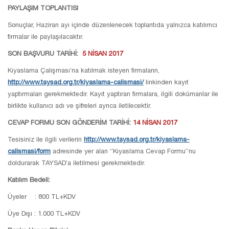
PAYLAŞIM TOPLANTISI
Sonuçlar, Haziran ayı içinde düzenlenecek toplantıda yalnızca katılımcı
firmalar ile paylaşılacaktır.
SON BAŞVURU TARİHİ:
5 NİSAN 2017
Kıyaslama Çalışması’na katılmak isteyen firmaların,
http://www.taysad.org.tr/kiyaslama-calismasi/
linkinden kayıt
yaptırmaları gerekmektedir. Kayıt yaptıran firmalara, ilgili dokümanlar ile
birlikte kullanıcı adı ve şifreleri ayrıca iletilecektir.
CEVAP FORMU SON GÖNDERİM TARİHİ:
14 NİSAN 2017
Tesisiniz ile ilgili verilerin
http://www.taysad.org.tr/kiyaslama-
calismasi/form
adresinde yer alan “Kıyaslama Cevap Formu”nu
doldurarak TAYSAD’a iletilmesi gerekmektedir.
Katılım Bedeli:
Üyeler : 800 TL+KDV
Üye Dışı : 1.000 TL+KDV