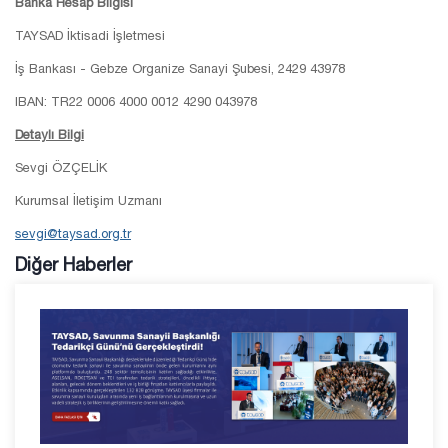
Banka Hesap Bilgisi
TAYSAD İktisadi İşletmesi
İş Bankası - Gebze Organize Sanayi Şubesi, 2429 43978
IBAN: TR22 0006 4000 0012 4290 043978
Detaylı Bilgi
Sevgi ÖZÇELİK
Kurumsal İletişim Uzmanı
sevgi@taysad.org.tr
Diğer Haberler