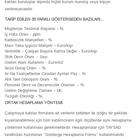
katılan kuruluşlar dışında hiçbir kurum-kuruluş veya kişiye
verilmeyecektir.
TAKİP EDİLEN 30 FARKLI GÖSTERGEDEN BAZILARI…
Müşteriye Teslimat Başarısı - %
İç Hata Oranı - ppm
Kalitesizlik Maliyetleri - %
Mavi Yaka İşgücü Maliyeti – Euro/kişi
Verimlilik - Çalışan Başına Katma Değer - Euro/kişi
Stok Devir Oranı - Sayı
Üretim Alanı Kullanımı - Euro/m2
Arıza Duruş Oranı - %
Ar-Ge Faaliyetlerine Cirodan Ayrılan Pay - %
Atık Geri Dönüşüm Oranı - %
Personel Devir ve Devamsızlık Oranları - %
Üretim Değiştirme Zamanı – Dk.
Tezgah Etkinliği - %
ORTAK HESAPLAMA YÖNTEMİ
Çalışmaya katılan firmalara ait verilerin birbirleri ile doğru bir şekilde
kıyaslanabilmesi için tüm katılımcıların ilgili ölçütlerde aynı hesaplama
yöntemini kullanması gerekmektedir. Hesaplamalar için TAYSAD
tarafından hazırlanan “Gösterge Hesaplama Formu” kullanılmalıdır.