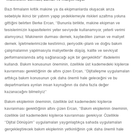
Bazı firmaların kritik makine ya da ekipmanlarda oluşacak arıza
sebebiyle ikinci bir yatırım yapıp yedeklemeyle riskleri azaltma yoluna
gittiğini belirten Berke Ercan, “Bununla birlikte, makine ekipman ve
tesislerimizin kapasitelerini yeter seviyede kullanamıyor, yeterli verimi
alamıyoruz. Makinenin durması demek, kaybedilen zaman ve maliyet
demek. İşletmelerimizde kestirimci, periyodik-planlı ve doğru bakım
çalışmalarının yapılmasıyla maliyetlerde düşüş, kalite ve sevkiyat
performanslarında artış sağlanacağı açık bir gerçekliktir” ifadelerini
kullandı. Bakım konusunun öneminin, özellikle üst kademedeki kişilerce
kavranması gerektiğinin de altını çizen Ercan, “Dijitalleşme uygulamaları
arttıkça bakım konusunun çok daha önemli hale geleceğini ve bu
departmanlara ayrılan insan kaynağının da daha fazla değer
kazanacağını bilmeliyiz”
Bakım ekiplerinin öneminin, özellikle üst kademedeki kişilerce
kavranması gerektiğinin altını çizen Ercan, “Bakım ekiplerinin öneminin,
özellikle üst kademedeki kişilerce kavranması gerekiyor. Özellikle
“Dijital Dönüşüm” uygulamaları yaygınlaştıkça sahada uygulamaları
gerçekleştirecek bakım ekiplerinin yetkinliğinin çok daha önemli hale