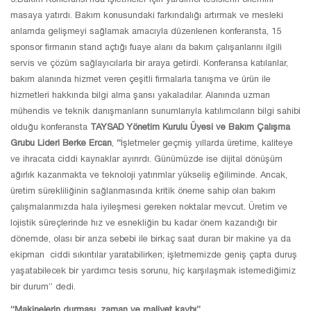
masaya yatırdı. Bakım konusundaki farkındalığı artırmak ve mesleki
anlamda gelişmeyi sağlamak amacıyla düzenlenen konferansta, 15
sponsor firmanın stand açtığı fuaye alanı da bakım çalışanlarını ilgili
servis ve çözüm sağlayıcılarla bir araya getirdi. Konferansa katılanlar,
bakım alanında hizmet veren çeşitli firmalarla tanışma ve ürün ile
hizmetleri hakkında bilgi alma şansı yakaladılar. Alanında uzman
mühendis ve teknik danışmanların sunumlarıyla katılımcıların bilgi sahibi
olduğu konferansta
TAYSAD Yönetim Kurulu Üyesi ve Bakım Çalışma
Grubu Lideri Berke Ercan
,
“
İşletmeler geçmiş yıllarda üretime, kaliteye
ve ihracata ciddi kaynaklar ayırırdı. Günümüzde ise dijital dönüşüm
ağırlık kazanmakta ve teknoloji yatırımlar yükseliş eğiliminde. Ancak,
üretim sürekliliğinin sağlanmasında kritik öneme sahip olan bakım
çalışmalarımızda hala iyileşmesi gereken noktalar mevcut. Üretim ve
lojistik süreçlerinde hız ve esnekliğin bu kadar önem kazandığı bir
dönemde, olası bir arıza sebebi ile birkaç saat duran bir makine ya da
ekipman ciddi sıkıntılar yaratabilirken; işletmemizde geniş çapta duruş
yaşatabilecek bir yardımcı tesis sorunu, hiç karşılaşmak istemediğimiz
bir durum” dedi.
“Makinelerin durması, zaman ve maliyet kaybı”