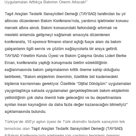
Uygulamaları Arttıkça Bakımın Önemi Artacak!”
Taşıt Araçları Tedarik Sanayicileri Derneği (TAYSAD) tarafından bu yıl
altıncısı düzenlenen Bakım Konferansı’nda, yardımcı işletmeler konusu
mercek altına alındı. Bakım konusundaki farkındalığı artırmak ve
mesleki anlamda gelişmeyi sağlamak amacıyla düzenlenen
konferansta, 15 sponsor firmanın stand açtığı fuaye alanı da bakım
çalışanlarını ilgili servis ve çözüm sağlayıcılarla bir araya getirdi.
TAYSAD Yönetim Kurulu Üyesi ve Bakım Çalışma Grubu Lideri Berke
Ercan, konferansta yaptığı konuşmada üretim sürekliliğinin
sağlanmasında bakım çalışmalarının kritik öneme sahip olduğunu
belirterek, “Bakım ekiplerinin öneminin, özellikle üst kademedeki
kişilerce kavranması gerekiyor. Özellikle “Dijital Dönüşüm” uygulamaları
yaygınlaştıkça sahada uygulamaları gerçekleştirecek bakım ekiplerinin
yetkinliğinin çok daha önemli hale geleceğini ve bu departmanlara
ayrılan insan kaynağının da daha fazla değer kazanacağını bilmeliyiz”
açıklamasında bulundu.
Türkiye’de 450’yi aşkın üyesi ile Türk otomotiv tedarik sanayinin tek
temsilcisi olan
Taşıt Araçları Tedarik Sanayicileri Derneği (TAYSAD)
6.Bakım Konferansı’nda işletmeler için yardımcı tesislerin önemini