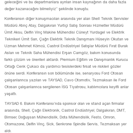
geleceğini ve bu departmanlara ayrılan insan kaynağının da daha fazla
değer kazanacağını bilmeliyiz” şeklinde konuştu.
Konferansın diğer konuşmacıları arasında yer alan Shell Teknik Servisler
Müdürü Atınç Atay, Dalgakıran Yurtiçi Satış Sonrası Hizmetler Müdürü
Ümit Aksu, Delfin Vinç Makine Mühendisi Cüneyt Yurdagel ve Elektrik
Teknikeri Ümit Sarı, Çağrı Elektrik Teknik Danışmanı Hüseyin Okutan ve
Uzman Mehmet Kömcü, Castrol Endüstriyel Satışlar Müdürü Fırat Burak
Aslan ve Teknik Saha Mühendisi Erşan Camgöz, bakım konusunda
farklı çözüm ve önerileri aktardı. Premium Eğitim ve Danışmanlık Kurucu
Ortağı Cenk Çukacı da yardımcı tesislerdeki fırsat ve riskleri gözler
önüne serdi. Konferansın son bölümünde ise, senaryosu Ford Otosan
çalışanlarınca yazılan ve TAYSAD, Cavo Otomotiv, Tezmaksan ile Ford
Otosan çalışanlarınca sergilenen İSG Tiyatrosu, katılımcılara keyifli anlar
yaşattı.
TAYSAD 6. Bakım Konferansı’nda sponsor olan ve stand açan firmalar
arasında, Shell, Çağrı Elektronik, Castrol Endüstriyel, Dalgakıran, DMT,
Bimser, Doğuşsan Mühendislik, Dota Mühendislik, Festo, Omron,
Otomazone, Delfin Vinç, Sick, Senkrone Spindle Servis, Tezmaksan yer
aldı.