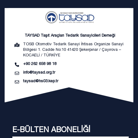
TAYSAD Taşıt Araçları Tedarik Sanayicileri Derneği
TOSB Otomotiv Tedarik Sanayi İhtisas Organize Sanayi
Bölgesi 1. Cadde No:10 41420 Şekerpınar / Çayırova –
KOCAELİ / TÜRKİYE
+90 262 658 98 18
info@taysad.org.tr
taysad@hs03.kep.tr
E-BÜLTEN ABONELİĞİ