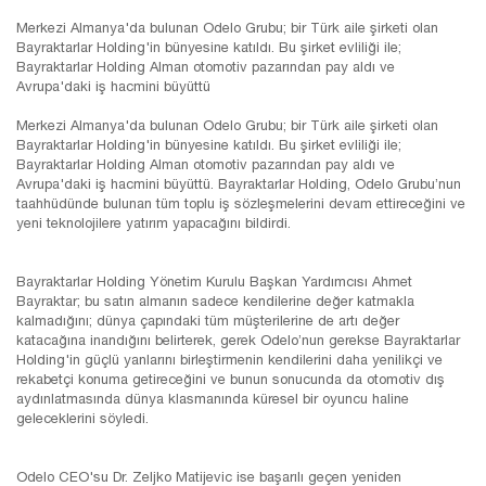
Merkezi Almanya'da bulunan Odelo Grubu; bir Türk aile şirketi olan
Bayraktarlar Holding'in bünyesine katıldı. Bu şirket evliliği ile;
Bayraktarlar Holding Alman otomotiv pazarından pay aldı ve
Avrupa'daki iş hacmini büyüttü
Merkezi Almanya'da bulunan Odelo Grubu; bir Türk aile şirketi olan
Bayraktarlar Holding'in bünyesine katıldı. Bu şirket evliliği ile;
Bayraktarlar Holding Alman otomotiv pazarından pay aldı ve
Avrupa'daki iş hacmini büyüttü. Bayraktarlar Holding, Odelo Grubu’nun
taahhüdünde bulunan tüm toplu iş sözleşmelerini devam ettireceğini ve
yeni teknolojilere yatırım yapacağını bildirdi.
Bayraktarlar Holding Yönetim Kurulu Başkan Yardımcısı Ahmet
Bayraktar; bu satın almanın sadece kendilerine değer katmakla
kalmadığını; dünya çapındaki tüm müşterilerine de artı değer
katacağına inandığını belirterek, gerek Odelo’nun gerekse Bayraktarlar
Holding'in güçlü yanlarını birleştirmenin kendilerini daha yenilikçi ve
rekabetçi konuma getireceğini ve bunun sonucunda da otomotiv dış
aydınlatmasında dünya klasmanında küresel bir oyuncu haline
geleceklerini söyledi.
Odelo CEO'su Dr. Zeljko Matijevic ise başarılı geçen yeniden