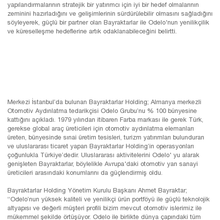
yapılandırmalarının stratejik bir yatırımcı için iyi bir hedef olmalarının
zeminini hazırladığını ve gelişimlerinin sürdürülebilir olmasını sağladığını
söyleyerek, güçlü bir partner olan Bayraktarlar ile Odelo'nun yenilikçilik
ve küreselleşme hedeflerine artık odaklanabileceğini belirtti.
Merkezi İstanbul’da bulunan Bayraktarlar Holding; Almanya merkezli
Otomotiv Aydınlatma tedarikçisi Odelo Grubu’nu % 100 bünyesine
kattığını açıkladı. 1979 yılından itibaren Farba markası ile gerek Türk,
gerekse global araç üreticileri için otomotiv aydınlatma elemanları
üreten, bünyesinde sınai üretim tesisleri, turizm yatırımları bulunduran
ve uluslararası ticaret yapan Bayraktarlar Holding’in operasyonları
çoğunlukla Türkiye’dedir. Uluslararası aktivitelerini Odelo' yu alarak
genişleten Bayraktarlar, böylelikle Avrupa'daki otomotiv yan sanayi
üreticileri arasındaki konumlarını da güçlendirmiş oldu.
Bayraktarlar Holding Yönetim Kurulu Başkanı Ahmet Bayraktar;
“Odelo’nun yüksek kaliteli ve yenilikçi ürün portföyü ile güçlü teknolojik
altyapısı ve değerli müşteri profili bizim mevcut otomotiv islerimiz ile
mükemmel şekilde örtüşüyor. Odelo ile birlikte dünya çapındaki tüm