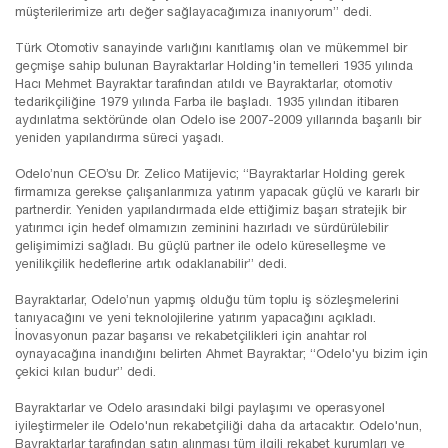
müşterilerimize artı değer sağlayacağımıza inanıyorum” dedi.
Türk Otomotiv sanayinde varlığını kanıtlamış olan ve mükemmel bir
geçmişe sahip bulunan Bayraktarlar Holding'in temelleri 1935 yılında
Hacı Mehmet Bayraktar tarafından atıldı ve Bayraktarlar, otomotiv
tedarikçiliğine 1979 yılında Farba ile başladı. 1935 yılından itibaren
aydınlatma sektöründe olan Odelo ise 2007-2009 yıllarında başarılı bir
yeniden yapılandırma süreci yaşadı.
Odelo’nun CEO’su Dr. Zelico Matijevic; “Bayraktarlar Holding gerek
firmamıza gerekse çalışanlarımıza yatırım yapacak güçlü ve kararlı bir
partnerdir. Yeniden yapılandırmada elde ettiğimiz başarı stratejik bir
yatırımcı için hedef olmamızın zeminini hazırladı ve sürdürülebilir
gelişimimizi sağladı. Bu güçlü partner ile odelo küreselleşme ve
yenilikçilik hedeflerine artık odaklanabilir” dedi.
Bayraktarlar, Odelo’nun yapmış olduğu tüm toplu iş sözleşmelerini
tanıyacağını ve yeni teknolojilerine yatırım yapacağını açıkladı.
İnovasyonun pazar başarısı ve rekabetçilikleri için anahtar rol
oynayacağına inandığını belirten Ahmet Bayraktar; “Odelo'yu bizim için
çekici kılan budur” dedi.
Bayraktarlar ve Odelo arasındaki bilgi paylaşımı ve operasyonel
iyileştirmeler ile Odelo'nun rekabetçiliği daha da artacaktır. Odelo'nun,
Bayraktarlar tarafından satın alınması tüm ilgili rekabet kurumları ve