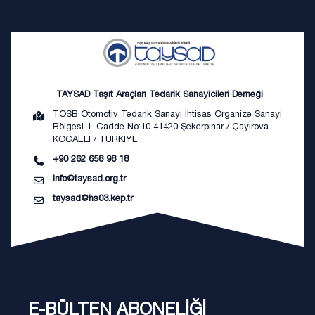
TAYSAD Taşıt Araçları Tedarik Sanayicileri Derneği
TOSB Otomotiv Tedarik Sanayi İhtisas Organize Sanayi
Bölgesi 1. Cadde No:10 41420 Şekerpınar / Çayırova –
KOCAELİ / TÜRKİYE
+90 262 658 98 18
info@taysad.org.tr
taysad@hs03.kep.tr
E-BÜLTEN ABONELİĞİ