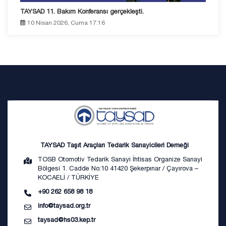
TAYSAD 11. Bakım Konferansı gerçekleşti.
10 Nisan 2026, Cuma 17:16
TAYSAD Taşıt Araçları Tedarik Sanayicileri Derneği
TOSB Otomotiv Tedarik Sanayi İhtisas Organize Sanayi
Bölgesi 1. Cadde No:10 41420 Şekerpınar / Çayırova –
KOCAELİ / TÜRKİYE
+90 262 658 98 18
info@taysad.org.tr
taysad@hs03.kep.tr