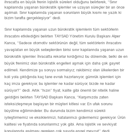
ihracatta en büyük frenin lojistik süreleri olduğunu belirterek, “Sınır
kapılarında yaşanan bürokratik işlemler ve uzayan süreçler bir an önce
aşılmalı. Sınır kapılarında yaşanan sorunların büyük kısmı ne yazık ki
bizim tarafta gerçekleşiyor” dedi.
Sınır kapılarında yaşanan uzun bürokratik işlemlerin tüm sektörlerin
ihracatını etkilediğini belirten TAYSAD Yönetim Kurulu Başkanı Alper
Kanca, “Sadece otomotiv sektörünün değil, tüm sektörlerin ihracatını
yavaşlatan en büyük sebeplerden birisi sınır kapılarında yaşanan uzun
bürokratik işlemler. İhracatta rekorlar kırdığımız bu dönemde, belki de en
büyük frenimiz olan bürokratik engelleri aşmak için daha çok gayret
edilmeli. Kendimize şu soruyu sormalıyız; rakibimiz olan ülkelerden bir
koli yola çıktığında kaç tane evrak hazırlanıyor, gümrük işlemleri için
kaç imza gerekiyor, bu işlemler ne kadar sürüyor, bizde ne kadar
sürüyor?” dedi. Artık “hızın” fiyat, kalite gibi önemli bir nitelik haline
geldiğini belirten TAYSAD Başkanı Kanca, “Karşımızda zaten
isteksizleşmeye başlayan bir müşteri kitlesi var. En ufak sorunu
büyütme eğilimindeler. Bu durumda bizim kendimizi sürekli
iyileştirmemiz ve eksiklerimizi, hatalarımızı gidermemiz gerekiyor. Ürün
kalitesi ve fiyatında sorunlarımız yok gibi. Ama lojistik ve sevkiyat
konularında aşılması gereken çok sayıda engel mevcut” dedi.