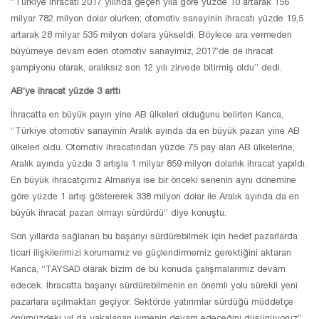
“Türkiye ihracatı 2017 yılında geçen yıla göre yüzde 10 artarak 156
milyar 782 milyon dolar olurken; otomotiv sanayinin ihracatı yüzde 19,5
artarak 28 milyar 535 milyon dolara yükseldi. Böylece ara vermeden
büyümeye devam eden otomotiv sanayimiz, 2017’de de ihracat
şampiyonu olarak, aralıksız son 12 yılı zirvede bitirmiş oldu” dedi.
AB’ye ihracat yüzde 3 arttı
İhracatta en büyük payın yine AB ülkeleri olduğunu belirten Kanca,
“Türkiye otomotiv sanayinin Aralık ayında da en büyük pazarı yine AB
ülkeleri oldu. Otomotiv ihracatından yüzde 75 pay alan AB ülkelerine,
Aralık ayında yüzde 3 artışla 1 milyar 859 milyon dolarlık ihracat yapıldı.
En büyük ihracatçımız Almanya ise bir önceki senenin aynı dönemine
göre yüzde 1 artış göstererek 338 milyon dolar ile Aralık ayında da en
büyük ihracat pazarı olmayı sürdürdü” diye konuştu.
Son yıllarda sağlanan bu başarıyı sürdürebilmek için hedef pazarlarda
ticari ilişkilerimizi korumamız ve güçlendirmemiz gerektiğini aktaran
Kanca, “TAYSAD olarak bizim de bu konuda çalışmalarımız devam
edecek. İhracatta başarıyı sürdürebilmenin en önemli yolu sürekli yeni
pazarlara açılmaktan geçiyor. Sektörde yatırımlar sürdüğü müddetçe
önümüzdeki yıl da yakalanan ivmenin devam edeceğini düşünüyoruz”