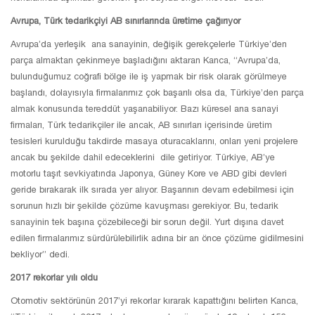
Avrupa, Türk tedarikçiyi AB sınırlarında üretime çağırıyor
Avrupa’da yerleşik ana sanayinin, değişik gerekçelerle Türkiye’den
parça almaktan çekinmeye başladığını aktaran Kanca, “Avrupa’da,
bulunduğumuz coğrafi bölge ile iş yapmak bir risk olarak görülmeye
başlandı, dolayısıyla firmalarımız çok başarılı olsa da, Türkiye’den parça
almak konusunda tereddüt yaşanabiliyor. Bazı küresel ana sanayi
firmaları, Türk tedarikçiler ile ancak, AB sınırları içerisinde üretim
tesisleri kurulduğu takdirde masaya oturacaklarını, onları yeni projelere
ancak bu şekilde dahil edeceklerini dile getiriyor. Türkiye, AB’ye
motorlu taşıt sevkiyatında Japonya, Güney Kore ve ABD gibi devleri
geride bırakarak ilk sırada yer alıyor. Başarının devam edebilmesi için
sorunun hızlı bir şekilde çözüme kavuşması gerekiyor. Bu, tedarik
sanayinin tek başına çözebileceği bir sorun değil. Yurt dışına davet
edilen firmalarımız sürdürülebilirlik adına bir an önce çözüme gidilmesini
bekliyor” dedi.
2017 rekorlar yılı oldu
Otomotiv sektörünün 2017’yi rekorlar kırarak kapattığını belirten Kanca,