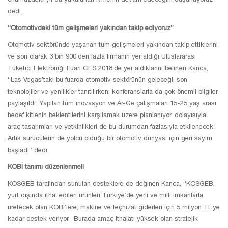
dedi.
“Otomotivdeki tüm gelişmeleri yakından takip ediyoruz”
Otomotiv sektöründe yaşanan tüm gelişmeleri yakından takip ettiklerini
ve son olarak 3 bin 900’den fazla firmanın yer aldığı Uluslararası
Tüketici Elektroniği Fuarı CES 2018’de yer aldıklarını belirten Kanca,
“Las Vegas’taki bu fuarda otomotiv sektörünün geleceği, son
teknolojiler ve yenilikler tanıtılırken, konferanslarla da çok önemli bilgiler
paylaşıldı. Yapılan tüm inovasyon ve Ar-Ge çalışmaları 15-25 yaş arası
hedef kitlenin beklentilerini karşılamak üzere planlanıyor, dolayısıyla
araç tasarımları ve yetkinlikleri de bu durumdan fazlasıyla etkilenecek.
Artık sürücülerin de yolcu olduğu bir otomotiv dünyası için geri sayım
başladı” dedi.
KOBİ tanımı düzenlenmeli
KOSGEB tarafından sunulan desteklere de değinen Kanca, “KOSGEB,
yurt dışında ithal edilen ürünleri Türkiye’de yerli ve milli imkânlarla
üretecek olan KOBİ’lere, makine ve teçhizat giderleri için 5 milyon TL’ye
kadar destek veriyor. Burada amaç ithalatı yüksek olan stratejik