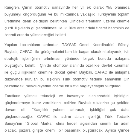
Kangren, Çin'in otomotiv sanayinde her yıl ek olarak %5 oranında
büyümeyi öngördüğünü ve bu miktarında yaklaşık Türkiye’nin toplam
üretimine denk geldiğini belirtirken Çin’deki fırsatların üzerini önemle
çizdi. İlişkilerin güçlendirilmesi ile iki ülke arasındaki ticaret hacminin de
önemli oranda yükseleceğini belirtti.
Yapılan toplantıların ardından TAYSAD Genel Koordinatörü Süheyl
Baybalı, CAPAC ile görüşmelerini tam bir başarı olarak niteleyerek, ikili
stratejik işbirliğinin artırılması yönünde birçok konuda uzlaşma
oluştuğunu belirtti. Çin’de otomotiv alanında özellikle devlet kurumları
ile güçlü ilişkilerin önemine dikkat çeken Baybalı, CAPAC ile anlaşma
düzeyinde kurulan bu ilişkinin Türk otomotiv tedarik sanayinin Çin
pazarındaki mevcudiyetine önemli bir katkı sağlayacağını vurguladı.
Tarafların yüksek teknoloji ve inovasyon alanlarındaki işbirliğini
güçlendirmeye karar verdiklerini belirten Baybalı sözlerine şu şekilde
devam etti. “Karşılıklı yatırımı artırarak, işbirliğini çok daha
güçlendireceğiz. CAPAC ile adımı atılan işbirliği, Türk Tedarik
Sanayi’nin “Global Marka” olma hedefi açısından önemli bir adım
olacak, pazara girişte önemli bir basamak oluşturacak. Ayrıca Çin’de