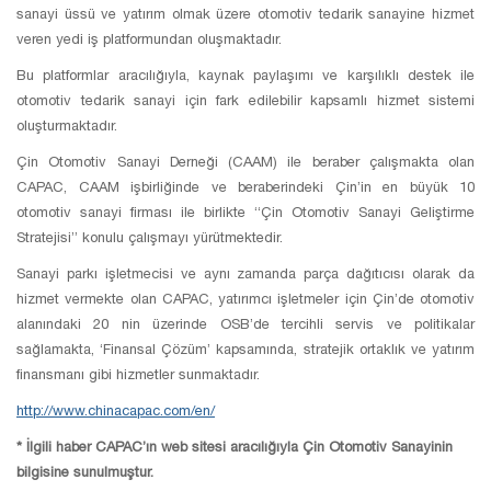
sanayi üssü ve yatırım olmak üzere otomotiv tedarik sanayine hizmet
veren yedi iş platformundan oluşmaktadır.
Bu platformlar aracılığıyla, kaynak paylaşımı ve karşılıklı destek ile
otomotiv tedarik sanayi için fark edilebilir kapsamlı hizmet sistemi
oluşturmaktadır.
Çin Otomotiv Sanayi Derneği (CAAM) ile beraber çalışmakta olan
CAPAC, CAAM işbirliğinde ve beraberindeki Çin’in en büyük 10
otomotiv sanayi firması ile birlikte “Çin Otomotiv Sanayi Geliştirme
Stratejisi” konulu çalışmayı yürütmektedir.
Sanayi parkı işletmecisi ve aynı zamanda parça dağıtıcısı olarak da
hizmet vermekte olan CAPAC, yatırımcı işletmeler için Çin’de otomotiv
alanındaki 20 nin üzerinde OSB’de tercihli servis ve politikalar
sağlamakta, ‘Finansal Çözüm’ kapsamında, stratejik ortaklık ve yatırım
finansmanı gibi hizmetler sunmaktadır.
http://www.chinacapac.com/en/
* İlgili haber CAPAC’ın web sitesi aracılığıyla Çin Otomotiv Sanayinin
bilgisine sunulmuştur.