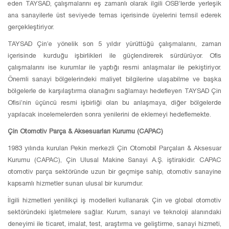
eden TAYSAD, çalışmalarını eş zamanlı olarak ilgili OSB’lerde yerleşik
ana sanayilerle üst seviyede temas içerisinde üyelerini temsil ederek
gerçekleştiriyor.
TAYSAD Çin’e yönelik son 5 yıldır yürüttüğü çalışmalarını, zaman
içerisinde kurduğu işbirlikleri ile güçlendirerek sürdürüyor. Ofis
çalışmalarını ise kurumlar ile yaptığı resmi anlaşmalar ile pekiştiriyor.
Önemli sanayi bölgelerindeki maliyet bilgilerine ulaşabilme ve başka
bölgelerle de karşılaştırma olanağını sağlamayı hedefleyen TAYSAD Çin
Ofisi’nin üçüncü resmi işbirliği olan bu anlaşmaya, diğer bölgelerde
yapılacak incelemelerden sonra yenilerini de eklemeyi hedeflemekte.
Çin Otomotiv Parça & Aksesuarları Kurumu (CAPAC)
1983 yılında kurulan Pekin merkezli Çin Otomobil Parçaları & Aksesuar
Kurumu (CAPAC), Çin Ulusal Makine Sanayi A.Ş. iştirakidir. CAPAC
otomotiv parça sektöründe uzun bir geçmişe sahip, otomotiv sanayine
kapsamlı hizmetler sunan ulusal bir kurumdur.
İlgili hizmetleri yenilikçi iş modelleri kullanarak Çin ve global otomotiv
sektöründeki işletmelere sağlar. Kurum, sanayi ve teknoloji alanındaki
deneyimi ile ticaret, imalat, test, araştırma ve geliştirme, sanayi hizmeti,