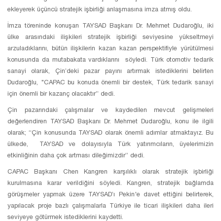
ekleyerek üçüncü stratejik işbirliği anlaşmasına imza atmış oldu.
İmza töreninde konuşan TAYSAD Başkanı Dr. Mehmet Dudaroğlu, iki
ülke arasındaki ilişkileri stratejik işbirliği seviyesine yükseltmeyi
arzuladıklarını, bütün ilişkilerin kazan kazan perspektifiyle yürütülmesi
konusunda da mutabakata vardıklarını söyledi. Türk otomotiv tedarik
sanayi olarak, Çin’deki pazar payını artırmak istediklerini belirten
Dudaroğlu, "CAPAC bu konuda önemli bir destek, Türk tedarik sanayi
için önemli bir kazanç olacaktır” dedi.
Çin pazarındaki çalışmalar ve kaydedilen mevcut gelişmeleri
değerlendiren TAYSAD Başkanı Dr. Mehmet Dudaroğlu, konu ile ilgili
olarak; “Çin konusunda TAYSAD olarak önemli adımlar atmaktayız. Bu
ülkede, TAYSAD ve dolayısıyla Türk yatırımcıların, üyelerimizin
etkinliğinin daha çok artması dileğimizdir” dedi.
CAPAC Başkanı Chen Kangren karşılıklı olarak stratejik işbirliği
kurulmasına karar verildiğini söyledi. Kangren, stratejik bağlamda
görüşmeler yapmak üzere TAYSAD’ı Pekin'e davet ettiğini belirterek,
yapılacak proje bazlı çalışmalarla Türkiye ile ticari ilişkileri daha ileri
seviyeye götürmek istediklerini kaydetti.