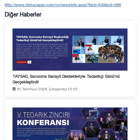
http://www.chinacapac.com/cn/newsInfo.aspx?faid=649&rid=996
Diğer Haberler
TAYSAD, Savunma Sanayii Destekleriyle Tedarikçi Günü’nü
Gerçekleştirdi!
01 Temmuz 2026, Çarşamba 15:52