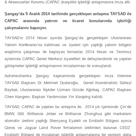
& Aksesuarları Kurumu (CAPAC )karşılıklı işbirliği anlaşmasına imza attı.
Şangay’da 9 Aralık 2014 tarihinde gerçekleşen anlaşma TAYSAD ile
CAPAC arasında yatırım ve ticaret konularında işbirliği
çalışmalarını kapsıyor.
TAYSAD’ın 2014 Nisan ayında Şangay’da gerçekleşen Uluslararası
Yatırım Konferansı’na katılması ve üyeleri için yaptığı yatırım bölgesi
araştırma çalışması ile başlayan temaslar, 2014 Nisan ve Temmuz
aylarında CAPAC Genel Merkezi ziyaretleri ile detaylandırıldı ve yapılan
görüşmeler işbirliği anlaşmasının imzalanması ile sonuçlandı.
Automechanika Şangay kapsamında gerçekleşen imza törenine
TAYSAD Başkanı Dr. Mehmet Dudaroğlu, Genel Koordinatörü Süheyl
Baybalı, Uluslararası İlişkiler Uzmanı Gözde Ağırbaş, CAPAC Başkanı
Chen Kangren, Başkan Yardımcıları Yin Xiaoping katıldı.
TAYSAD, CAPAC ile yapılan bu anlaşma ile, 2014 yılı içerisinde Çin’de
BMW, GM, Brilliance Jinbei ve Brilliance Zhonghua gibi markaların
otomotiv üretimi yaptığı Shenyang Eyaleti ve Endüstri Bölgesi ayrıca
Qoros ve Jaguar Land Rover firmalarının üretimleri bulunan CEDZ
Endüstri Bölgesi ile imzalanan işbirliği anlaşmalarına bir yenisini daha