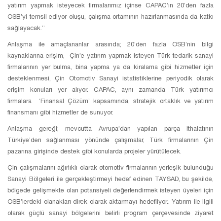
yatırım yapmak isteyecek firmalarımız içinse CAPAC’ın 20’den fazla
OSB’yi temsil ediyor oluşu, çalışma ortamının hazırlanmasında da katkı
sağlayacak.”
Anlaşma ile amaçlananlar arasında; 20’den fazla OSB’nin bilgi
kaynaklarına erişim, Çin’e yatırım yapmak isteyen Türk tedarik sanayi
firmalarının yer bulma, bina yapma ya da kiralama gibi hizmetler için
desteklenmesi, Çin Otomotiv Sanayi istatistiklerine periyodik olarak
erişim konuları yer alıyor. CAPAC, aynı zamanda Türk yatırımcı
firmalara ‘Finansal Çözüm’ kapsamında, stratejik ortaklık ve yatırım
finansmanı gibi hizmetler de sunuyor.
Anlaşma gereği; mevcutta Avrupa’dan yapılan parça ithalatının
Türkiye’den sağlanması yönünde çalışmalar, Türk firmalarının Çin
pazarına girişinde destek gibi konularda projeler yürütülecek.
Çin çalışmalarını ağırlıklı olarak otomotiv firmalarının yerleşik bulunduğu
Sanayi Bölgeleri ile gerçekleştirmeyi hedef edinen TAYSAD, bu şekilde,
bölgede gelişmekte olan potansiyeli değerlendirmek isteyen üyeleri için
OSB’lerdeki olanakları direk olarak aktarmayı hedefliyor.. Yatırım ile ilgili
olarak güçlü sanayi bölgelerini belirli program çerçevesinde ziyaret