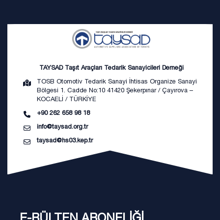
TAYSAD Taşıt Araçları Tedarik Sanayicileri Derneği
TOSB Otomotiv Tedarik Sanayi İhtisas Organize Sanayi
Bölgesi 1. Cadde No:10 41420 Şekerpınar / Çayırova –
KOCAELİ / TÜRKİYE
+90 262 658 98 18
info@taysad.org.tr
taysad@hs03.kep.tr
E-BÜLTEN ABONELİĞİ