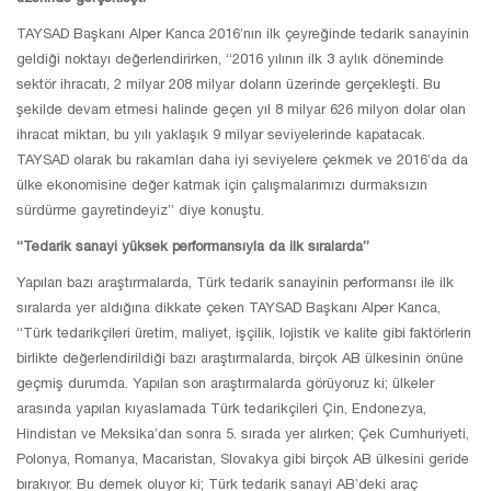
TAYSAD Başkanı Alper Kanca 2016’nın ilk çeyreğinde tedarik sanayinin
geldiği noktayı değerlendirirken, “2016 yılının ilk 3 aylık döneminde
sektör ihracatı, 2 milyar 208 milyar doların üzerinde gerçekleşti. Bu
şekilde devam etmesi halinde geçen yıl 8 milyar 626 milyon dolar olan
ihracat miktarı, bu yılı yaklaşık 9 milyar seviyelerinde kapatacak.
TAYSAD olarak bu rakamları daha iyi seviyelere çekmek ve 2016’da da
ülke ekonomisine değer katmak için çalışmalarımızı durmaksızın
sürdürme gayretindeyiz” diye konuştu.
“Tedarik sanayi yüksek performansıyla da ilk sıralarda”
Yapılan bazı araştırmalarda, Türk tedarik sanayinin performansı ile ilk
sıralarda yer aldığına dikkate çeken TAYSAD Başkanı Alper Kanca,
“Türk tedarikçileri üretim, maliyet, işçilik, lojistik ve kalite gibi faktörlerin
birlikte değerlendirildiği bazı araştırmalarda, birçok AB ülkesinin önüne
geçmiş durumda. Yapılan son araştırmalarda görüyoruz ki; ülkeler
arasında yapılan kıyaslamada Türk tedarikçileri Çin, Endonezya,
Hindistan ve Meksika’dan sonra 5. sırada yer alırken; Çek Cumhuriyeti,
Polonya, Romanya, Macaristan, Slovakya gibi birçok AB ülkesini geride
bırakıyor. Bu demek oluyor ki; Türk tedarik sanayi AB’deki araç