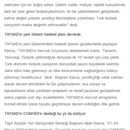
üreticileri için en doğru adres. Üretim, kalite, maliyet, lojistik konularında
belli bir yere gelen tedarikçilerimizin, Ar-Ge yetkinliklerini geliştirerek,
katma değeri yüksek yenilikçi teknolojilere yönelmesi, Türk tedarik
sanayinin marka değerini arttıracaktır” dedi.
TAYSAD’ın yeni dönem hareket planı devrede
TAYSAD’ın yeni dönemindeki hareket planını gazetecilerle paylaşan
Kanca, “TAYSAD’ın mevcut vizyonunu destelemek üzere, ‘Tasarım,
Teknoloji, Tedarik yetkinliğiyle dünyada ilk 10’ hedefi için yola çıktık.
Türk otomotiv tedarik sanayinin dünyadaki payını büyüterek sektörü
daha etkin hale getirmeyi ve ülke ekonomisine sağladığımız katkıyı
arttırmayı hedefliyoruz” dedi. Başkan Kanca, yenilikçiliği odak noktası
alarak devam ettirdikleri Ar-Ge çalışmalarının, ana sanayi ve
bakanlıklarla ortak yürütülen projelerin ve hedef pazarları genişletmek
adına yapılan yurt dışı ziyaretlerinin, TAYSAD’ın mevcut amaçlarına
hizmet etmek üzere hayata geçirilmeye devam edildiğini dile getirdi.
TAYSAD’ın COMVEX’e desteği bu yıl da sürüyor
Taşıt Araçları Yan Sanayicileri Derneği Başkanı Alper Kanca, “21-24
Mayıs 2016 tarihleri arasında, Tüyap’da kapılarını açacak olan COMVEX