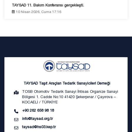
TAYSAD 11. Bakım Konferansı gerçekleşti.
10 Nisan 2026, Cuma 17:16
TAYSAD Taşıt Araçları Tedarik Sanayicileri Derneği
TOSB Otomotiv Tedarik Sanayi İhtisas Organize Sanayi
Bölgesi 1. Cadde No:10 41420 Şekerpınar / Çayırova –
KOCAELİ / TÜRKİYE
+90 262 658 98 18
info@taysad.org.tr
taysad@hs03.kep.tr