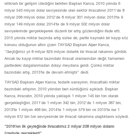
istikrarlı bir gelişim izlediğini belirten Başkan Kanca, 2010 yılında 6
milyar 543 milyon dolar seviyesinde olan sektör ihracatının 2011’de 8
milyar 268 milyon dolar, 2012’de 8 milyar 301 milyon dolar, 2013’te 9
milyar 149 milyon dolar, 2014’te de 9 milyar 502 milyon dolar
seviyelerinde gerçekleşerek düzenli bir artış gözlendiğini ifade etti.
2015 yılında miktar bazında artış sürse de, parite kaynaklı bir kayıp söz
konusu olduğunun altını çizen TAYSAD Başkanı Alper Kanca,
“Geçtiğimiz yıl 8 milyar 626 milyon dolarlık bir ihracat rakamını gördük.
Ancak bu kayıp miktar bazındaki ihracat oranlarından değil, tamamen
paritedeki dalgalanmadan dolayı meydana geldi. Çünkü miktar
bazındaki artış, 2015’te de devam etmiştir” dedi.
TAYSAD Başkanı Alper Kanca, tedarik sanayinin, ihracattaki miktar
bazındaki artışının, 2010 yılından beri sürdüğünü açıkladı. Başkan
Kanca, ihracatın, 2010 yılında yaklaşık 1 milyon 145 bin ton olarak
gerçekleştiğini, 2011’de 1 milyon 342 bin, 2012’de 1 milyon 387 bin,
2013’te 1 milyon 468 bin, 2014’te 1 milyon 579 bin ve 2015’te ise 1
milyon 612 bin ton seviyesinde bir ihracat rakamına ulaştıklarını söyledi.
“2016’nın ilk çeyreğinde ihracatımız 2 milyar 208 milyon doların
üzerinde gerçekleşti”