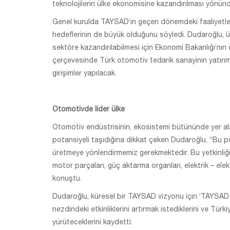
teknolojilerin ülke ekonomisine kazandırılması yönünd
Genel kurulda TAYSAD’ın geçen dönemdeki faaliyetleri
hedeflerinin de büyük olduğunu söyledi. Dudaroğlu, ül
sektöre kazandırılabilmesi için Ekonomi Bakanlığı’nın d
çerçevesinde Türk otomotiv tedarik sanayinin yatırım 
girişimler yapılacak.
Otomotivde lider ülke
Otomotiv endüstrisinin, ekosistemi bütününde yer alan
potansiyeli taşıdığına dikkat çeken Dudaroğlu, “Bu po
üretmeye yönlendirmemiz gerekmektedir. Bu yetkinliği
motor parçaları, güç aktarma organları, elektrik – elek
konuştu.
Dudaroğlu, küresel bir TAYSAD vizyonu için ‘TAYSAD 202
nezdindeki etkinliklerini artırmak istediklerini ve Türk
yürüteceklerini kaydetti.