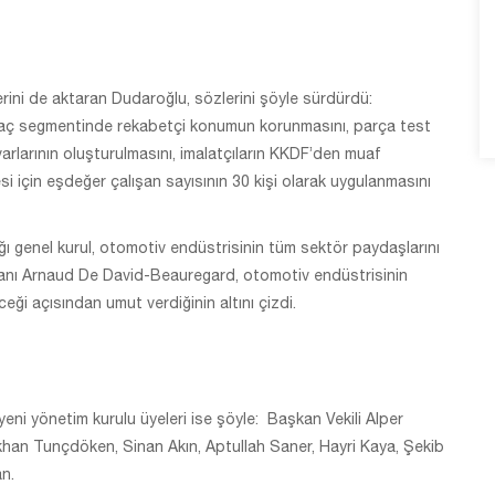
erini de aktaran Dudaroğlu, sözlerini şöyle sürdürdü:
araç segmentinde rekabetçi konumun korunmasını, parça test
varlarının oluşturulmasını, imalatçıların KKDF’den muaf
i için eşdeğer çalışan sayısının 30 kişi olarak uygulanmasını
dığı genel kurul, otomotiv endüstrisinin tüm sektör paydaşlarını
kanı Arnaud De David-Beauregard, otomotiv endüstrisinin
eği açısından umut verdiğinin altını çizdi.
i yönetim kurulu üyeleri ise şöyle: Başkan Vekili Alper
han Tunçdöken, Sinan Akın, Aptullah Saner, Hayri Kaya, Şekib
n.