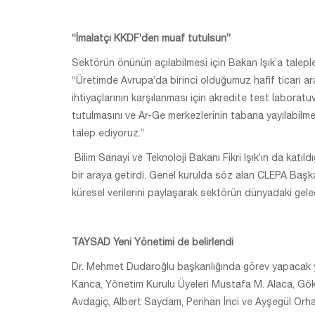
“İmalatçı KKDF’den muaf tutulsun”
Sektörün önünün açılabilmesi için Bakan Işık’a talepl
“Üretimde Avrupa’da birinci olduğumuz hafif ticari 
ihtiyaçlarının karşılanması için akredite test laboratu
tutulmasını ve Ar-Ge merkezlerinin tabana yayılabilmes
talep ediyoruz.”
Bilim Sanayi ve Teknoloji Bakanı Fikri Işık’ın da katıl
bir araya getirdi. Genel kurulda söz alan CLEPA Baş
küresel verilerini paylaşarak sektörün dünyadaki gelec
TAYSAD Yeni Yönetimi de belirlendi
Dr. Mehmet Dudaroğlu başkanlığında görev yapacak yen
Kanca, Yönetim Kurulu Üyeleri Mustafa M. Alaca, Gök
Avdagiç, Albert Saydam, Perihan İnci ve Ayşegül Orha