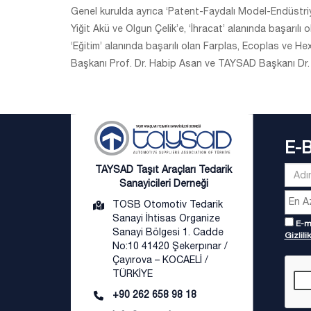
Genel kurulda ayrıca ‘Patent-Faydalı Model-Endüstri
Yiğit Akü ve Olgun Çelik’e, ‘İhracat’ alanında başarı
‘Eğitim’ alanında başarılı olan Farplas, Ecoplas ve H
Başkanı Prof. Dr. Habip Asan ve TAYSAD Başkanı Dr. 
E-
TAYSAD Taşıt Araçları Tedarik
Sanayicileri Derneği
TOSB Otomotiv Tedarik
Sanayi İhtisas Organize
E-ma
Sanayi Bölgesi 1. Cadde
Gizlilik
No:10 41420 Şekerpınar /
Çayırova – KOCAELİ /
TÜRKİYE
+90 262 658 98 18