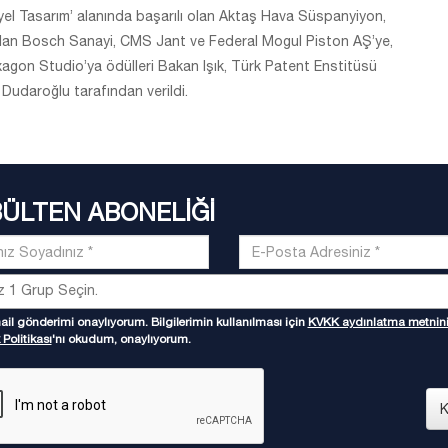
yel Tasarım’ alanında başarılı olan Aktaş Hava Süspanyiyon,
lı olan Bosch Sanayi, CMS Jant ve Federal Mogul Piston AŞ’ye,
exagon Studio’ya ödülleri Bakan Işık, Türk Patent Enstitüsü
Dudaroğlu tarafından verildi.
BÜLTEN ABONELİĞİ
il gönderimi onaylıyorum. Bilgilerimin kullanılması için
KVKK aydınlatma metnin
 Politikası
'nı okudum, onaylıyorum.
K