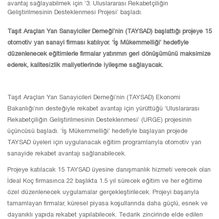
avantaj sağlayabilmek için ‘3. Uluslararası Rekabetçiliğin
Geliştirilmesinin Desteklenmesi Projesi’ başladı.
Taşıt Araçları Yan Sanayiciler Derneği’nin (TAYSAD) başlattığı projeye 15
otomotiv yan sanayi firması katılıyor. ‘İş Mükemmelliği’ hedefiyle
düzenlenecek eğitimlerle firmalar yatırımın geri dönüşümünü maksimize
ederek, kalitesizlik maliyetlerinde iyileşme sağlayacak.
Taşıt Araçları Yan Sanayicileri Derneği’nin (TAYSAD) Ekonomi
Bakanlığı’nın desteğiyle rekabet avantajı için yürüttüğü ‘Uluslararası
Rekabetçiliğin Geliştirilmesinin Desteklenmesi’ (URGE) projesinin
üçüncüsü başladı. ‘İş Mükemmelliği’ hedefiyle başlayan projede
TAYSAD üyeleri için uygulanacak eğitim programlarıyla otomotiv yan
sanayide rekabet avantajı sağlanabilecek.
Projeye katılacak 15 TAYSAD üyesine danışmanlık hizmeti verecek olan
İdeal Koç firmasınca 22 başlıkta 1.5 yıl sürecek eğitim ve her eğitime
özel düzenlenecek uygulamalar gerçekleştirilecek. Projeyi başarıyla
tamamlayan firmalar, küresel piyasa koşullarında daha güçlü, esnek ve
dayanıklı yapıda rekabet yapılabilecek. Tedarik zincirinde elde edilen