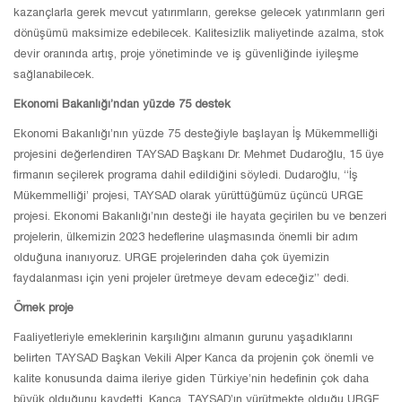
kazançlarla gerek mevcut yatırımların, gerekse gelecek yatırımların geri
dönüşümü maksimize edebilecek. Kalitesizlik maliyetinde azalma, stok
devir oranında artış, proje yönetiminde ve iş güvenliğinde iyileşme
sağlanabilecek.
Ekonomi Bakanlığı’ndan yüzde 75 destek
Ekonomi Bakanlığı’nın yüzde 75 desteğiyle başlayan İş Mükemmelliği
projesini değerlendiren TAYSAD Başkanı Dr. Mehmet Dudaroğlu, 15 üye
firmanın seçilerek programa dahil edildiğini söyledi. Dudaroğlu, “İş
Mükemmelliği’ projesi, TAYSAD olarak yürüttüğümüz üçüncü URGE
projesi. Ekonomi Bakanlığı’nın desteği ile hayata geçirilen bu ve benzeri
projelerin, ülkemizin 2023 hedeflerine ulaşmasında önemli bir adım
olduğuna inanıyoruz. URGE projelerinden daha çok üyemizin
faydalanması için yeni projeler üretmeye devam edeceğiz” dedi.
Örnek proje
Faaliyetleriyle emeklerinin karşılığını almanın gurunu yaşadıklarını
belirten TAYSAD Başkan Vekili Alper Kanca da projenin çok önemli ve
kalite konusunda daima ileriye giden Türkiye’nin hedefinin çok daha
büyük olduğunu kaydetti. Kanca, TAYSAD’ın yürütmekte olduğu URGE