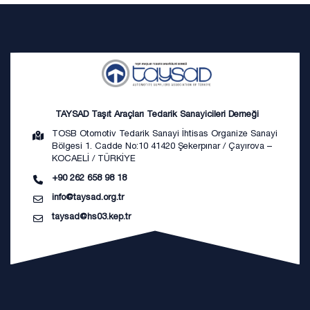
TAYSAD Taşıt Araçları Tedarik Sanayicileri Derneği
TOSB Otomotiv Tedarik Sanayi İhtisas Organize Sanayi
Bölgesi 1. Cadde No:10 41420 Şekerpınar / Çayırova –
KOCAELİ / TÜRKİYE
+90 262 658 98 18
info@taysad.org.tr
taysad@hs03.kep.tr