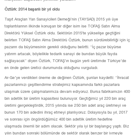
Öztürk: 2014 başarılı bir yıl oldu
Taşıt Araçları Yan Sanayicileri Derneği’nin (TAYSAD) 2015 yılı üye
toplantılarının ilkinde konuşan bir diğer isim ise TOFAŞ Satın Alma
Direktörü Yüksel Öztürk oldu. Sektörün 2015’te yükselişe geçtiğini
belirten TOFAŞ Satın Alma Direktörü Öztürk, bunun sürdürebilirliği için iç
pazarın da büyümesinin gerekli olduğunu belirtti. “İç pazar büyürse
yatırım artacak, böylelikle tedarik sanayi de bundan büyük fayda
sağlayacak” diyen Öztürk, TOFAŞ'ın bugün yerli üretimde Türkiye'de
en önde gelen üretici durumunda olduğunu vurguladı.
Ar-Ge'ye verdikleri öneme de değinen Öztürk, şunları kaydetti: “İhracat
pazarlarımızı çeşitlendirme stratejimiz kapsamında farklı pazarlara
ulaşmak üzere çalışmalarımıza devam ediyoruz. Bursa fabrikamızın 400
bin adetlik bir üretim kapasitesi bulunuyor. Geçtiğimiz yıl 220 bin araç
üretimi gerçekleştirdik, 2015 yılında ise 250 bin adet araç üretmeyi ve
bunun 170 bin adedini ihraç etmeyi planlıyoruz. Dolayısıyla bu yıl, 2017
ve sonrası için öngördüğümüz 400 bin adetlik üretim hedefine
ulaşmada önemli bir adım olacak. Sektör yıla iyi bir başlangıç yaptı. Biz
yılın bundan sonraki bölümünde de sektör olarak benzer bir ivmeyle