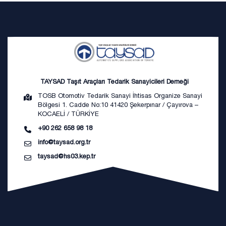
TAYSAD Taşıt Araçları Tedarik Sanayicileri Derneği
TOSB Otomotiv Tedarik Sanayi İhtisas Organize Sanayi
Bölgesi 1. Cadde No:10 41420 Şekerpınar / Çayırova –
KOCAELİ / TÜRKİYE
+90 262 658 98 18
info@taysad.org.tr
taysad@hs03.kep.tr