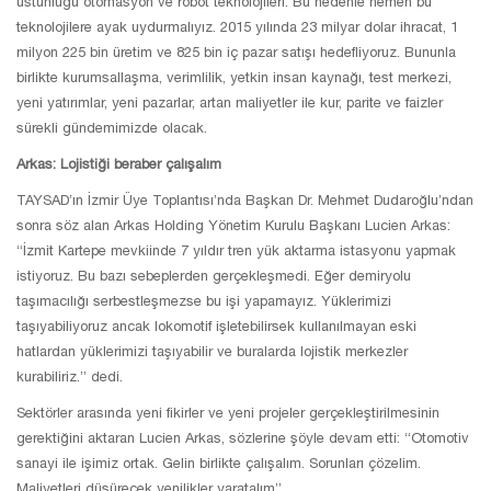
üstünlüğü otomasyon ve robot teknolojileri. Bu nedenle hemen bu
teknolojilere ayak uydurmalıyız. 2015 yılında 23 milyar dolar ihracat, 1
milyon 225 bin üretim ve 825 bin iç pazar satışı hedefliyoruz. Bununla
birlikte kurumsallaşma, verimlilik, yetkin insan kaynağı, test merkezi,
yeni yatırımlar, yeni pazarlar, artan maliyetler ile kur, parite ve faizler
sürekli gündemimizde olacak.
Arkas: Lojistiği beraber çalışalım
TAYSAD’ın İzmir Üye Toplantısı’nda Başkan Dr. Mehmet Dudaroğlu’ndan
sonra söz alan Arkas Holding Yönetim Kurulu Başkanı Lucien Arkas:
“İzmit Kartepe mevkiinde 7 yıldır tren yük aktarma istasyonu yapmak
istiyoruz. Bu bazı sebeplerden gerçekleşmedi. Eğer demiryolu
taşımacılığı serbestleşmezse bu işi yapamayız. Yüklerimizi
taşıyabiliyoruz ancak lokomotif işletebilirsek kullanılmayan eski
hatlardan yüklerimizi taşıyabilir ve buralarda lojistik merkezler
kurabiliriz.” dedi.
Sektörler arasında yeni fikirler ve yeni projeler gerçekleştirilmesinin
gerektiğini aktaran Lucien Arkas, sözlerine şöyle devam etti: “Otomotiv
sanayi ile işimiz ortak. Gelin birlikte çalışalım. Sorunları çözelim.
Maliyetleri düşürecek yenilikler yaratalım”