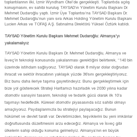
toplantılarının ilki, İzmir Wyndham Otel’de gerçekleşti. Toplantıda açılış
konuşmasını, ev sahibi kuruluş TAYSAD’ın Yönetim Kurulu Başkanı Dr.
Mehmet Dudaroğlu yaptı. İzmir Üye Toplantısı’na TAYSAD Başkanı Dr.
Mehmet Dudaroğlu’nun yanı sıra Arkas Holding Yönetim Kurulu Başkanı
Lucien Arkas ve TOFAŞ A.Ş. Satınalma Direktörü Yüksel Öztürk katıldı.
TAYSAD Yönetim Kurulu Başkanı Mehmet Dudaroğlu: Almanya'yı
yakalamalıyız
TAYSAD Yönetim Kurulu Başkanı Dr. Mehmet Dudaroğlu, Almanya ve
İsveç’in teknoloji konusunda yakalanması gerektiğini belirterek, “140 bin
üzerinde istihdam sağlıyoruz. TAYSAD olarak 8 milyar dolar doğrudan
ihracat ve sektör ihracatının yaklaşık yüzde 36’sını gerçekleştiriyoruz.
Biz bunu daha ileriye taşıma gayretindeyiz. Bunu gerçekleştirmek için
bize yol gösterecek Strateji Haritamızı hazırladık ve 2030 yılına kadar
otomotiv sanayini tasarım, teknoloji ve tedarik gücü olarak ilk 10’a
taşımayı hedefledik. Küresel otomotiv piyasasında söz sahibi olmayı
amaçlıyoruz. Paydaşlarımızla bu stratejiyi paylaşacağız. Bunun
hükümet ve devlet tarafı var. Devletimizden, teşviklerini bu yeni imkânlar
doğrultusunda düzeltmesini arzu edeceğiz. Almanya ve İsveç gibi
ülkelerin sahip olduğu konuma gelmeliyiz. Almanya’nın en büyük