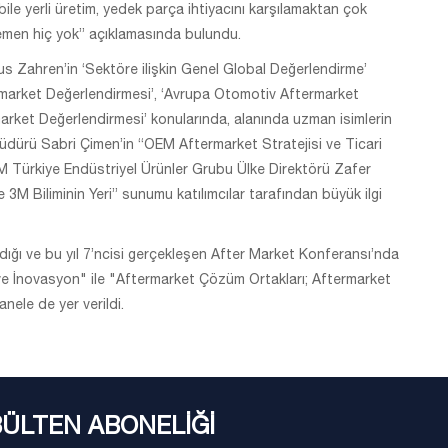
ile yerli üretim, yedek parça ihtiyacını karşılamaktan çok
emen hiç yok” açıklamasında bulundu.
Zahren’in ‘Sektöre ilişkin Genel Global Değerlendirme’
rmarket Değerlendirmesi’, ‘Avrupa Otomotiv Aftermarket
market Değerlendirmesi’ konularında, alanında uzman isimlerin
dürü Sabri Çimen’in “OEM Aftermarket Stratejisi ve Ticari
M Türkiye Endüstriyel Ürünler Grubu Ülke Direktörü Zafer
3M Biliminin Yeri” sunumu katılımcılar tarafından büyük ilgi
dığı ve bu yıl 7’ncisi gerçekleşen After Market Konferansı’nda
ve İnovasyon" ile "Aftermarket Çözüm Ortakları; Aftermarket
nele de yer verildi.
BÜLTEN ABONELİĞİ