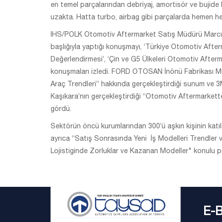
en temel parçalarından debriyaj, amortisör ve bujide b
uzakta. Hatta turbo, airbag gibi parçalarda hemen h
IHS/POLK Otomotiv Aftermarket Satış Müdürü Marcus 
başlığıyla yaptığı konuşmayı, ‘Türkiye Otomotiv Afte
Değerlendirmesi’, ‘Çin ve G5 Ülkeleri Otomotiv After
konuşmaları izledi. FORD OTOSAN İnönü Fabrikası Mü
Araç Trendleri” hakkında gerçekleştirdiği sunum ve 3
Kaşıkara’nın gerçekleştirdiği “Otomotiv Aftermarkette 
gördü.
Sektörün öncü kurumlarından 300’ü aşkın kişinin katıl
ayrıca “Satış Sonrasında Yeni İş Modelleri Trendler 
Lojistiginde Zorluklar ve Kazanan Modeller" konulu pa
E-