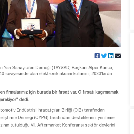
rı Yan Sanayicileri Derneği (TAYSAD) Başkanı Alper Kanca,
-40 seviyesinde olan elektronik aksam kullanımı, 2030’larda
en firmalarımız için burada bir fırsat var. O fırsatı kaçırmamak
gerekiyor” dedi.
omotiv Endüstrisi İhracatçıları Birliği (OİB) tarafından
eliştirme Derneği (OYPG) tarafından desteklenen, yenileme
bzının tutulduğu VII. Aftermarket Konferansı sektör devlerini