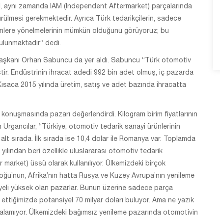
l, aynı zamanda IAM (Independent Aftermarket) parçalarında
dürülmesi gerekmektedir. Ayrıca Türk tedarikçilerin, sadece
ünlere yönelmelerinin mümkün olduğunu görüyoruz; bu
bulunmaktadır” dedi.
 Başkanı Orhan Sabuncu da yer aldı. Sabuncu “Türk otomotiv
ştir. Endüstrinin ihracat adedi 992 bin adet olmuş, iç pazarda
 Kısaca 2015 yılında üretim, satış ve adet bazında ihracatta
onuşmasında pazarı değerlendirdi. Kilogram birim fiyatlarının
Urgancılar, “Türkiye, otomotiv tedarik sanayi ürünlerinin
n alt sırada. İlk sırada ise 10,4 dolar ile Romanya var. Toplamda
 yılından beri özellikle uluslararası otomotiv tedarik
r market) üssü olarak kullanılıyor. Ülkemizdeki birçok
adoğu’nun, Afrika’nın hatta Rusya ve Kuzey Avrupa’nın yenileme
siyeli yüksek olan pazarlar. Bunun üzerine sadece parça
l ettiğimizde potansiyel 70 milyar doları buluyor. Ama ne yazık
alamıyor. Ülkemizdeki bağımsız yenileme pazarında otomotivin