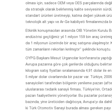
olması için, sadece OEM veya OES parçalarında deği
da stratejik olarak belirlenmiş kalite seviyesinin sür
standart ürünleri üretmeyip, katma değeri yüksek ür
teknolojik alt yapı ve Ar-Ge kabiliyeti firmalarımızda 
Etkinlik konuşmacıları arasında OIB Yönetim Kurulu
endüstrisi geçtiğimiz yıl 1 milyon 159 bin araç üretmi
da 1 milyonun üzerinde bir araç satışına ulaşılmıştır.
tüm zamanların rekorları kırılmıştır” şeklinde konuştu.
OYPG Başkanı Mesut Urgancılar konferansta yaptığı k
Avrupa pazarına göre çok gerilerde olduğunu belirten 
kilogram satış fiyatları sıralamasında 4,91 dolar ile e
5 milyar dolar civarlarında bir pazar var. Türkiye, 2006
sanayicileri tarafından bölgenin yenileme pazarı (afte
uluslararası tedarik sanayii firması, Türkiye’nin, Ort
pazarı faaliyetlerini yönetiyorlar. Bu pazarlar potan
bazında, yine üreticiden dağıtıcıya, Avrupa’yı da dahi
ki Türk Otomotiv Sanayi burada alması gereken payı 