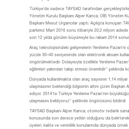
Türkiye’de sadece TAYSAD tarafından gerçekleştiril
Yönetim Kurulu Başkanı Alper Kanca, OİB Yönetim 
Başkanı Mesut Urgancılar yaptı. Açılışta konuşan TA
parkımız Mart 2016 sonu itibariyle 20,2 milyon adede 
son 12 yılda görülen büyümeyle bu rakam 2014 sonund
Araç teknolojisindeki gelişmelerin Yenileme Pazarı’nı 
yüzde 30–40 seviyesinde olan elektronik aksam kullan
öngörülmektedir. Dolayısıyla özellikle Yenileme Pazarı’
eğilimleri yakından takip etmesi önemlidir” şeklinde k
Dünyada kullanılmakta olan araç sayısının 1,14 milyar
ulaşmasının beklendiği bilgisinin altını çizen Başkan
ediyor. 2014’te Türkiye Yenileme Pazarı’nın büyüklüğü
ulaşmasını bekliyoruz” şeklinde öngörüsünü bildirdi.
TAYSAD Başkanı Alper Kanca, otomotiv tedarik sanayi
konusunda son derece yetkin olduğunu da belirtere
üyeleri, kalite ve verimlilik konularında dünyada örnek