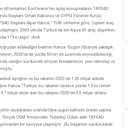
en Aftermarket Konferansı’nın açılış konuşmalarını TAYSAD
Kurulu Başkanı Orhan Sabuncu ve OYPG Yönetim Kurulu
YSAD Başkanı Alper Kanca, “TÜİK verilerine göre, toplam araç
ulaşmıştır. 2003 yılında Türkiye’de bin kişiye 95 araç düşerken,
a 173’e ulaştı” dedi.
doğrudan etkilediğini belirten Kanca “Bugün itibariyle yaklaşık
ımının, 2030’larda yüzde 50’nin de üzerinde seyredebileceği
nda varlığını sürdürmek isteyen firmalarımızın, yeni teknoloji ve
onuştu.
 adedi aştığının ve bu rakamın 2025’de 1,35 milyar adede
 Alper Kanca “Türkiye, bu rakamın sadece yüzde 1,5’ini temsil
 4,7 milyar dolar iken bu rakamın 2020’de 6,5 milyar dolara
inin uluslararası standartlara uygun kalitede üretim yapma
k “Birçok OEM firmasından Tedarikçi Ödülü alan TAYSAD
 gösterilen bir seviyeye ulaşmıştır. Bu başarının sürdürülebilir