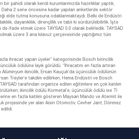
 bir şahidi olarak kendi kurumlarımızda hazırlıklar yaptık,
? Daha 2 sene öncesine kadar yapılan anketlerde sektör
neği elde tutma konusuna odaklanmaktaydı. Belki de Endüstri
klılık, dayanıklılık, dirençlilik ve tabii ki sürdürülebilirlik. İşte
 de ifade etmek üzere TAYSAD 5.0 olarak belirledik. TAYSAD
lik olmak üzere 3 ana kılavuz çerçevesinde yaptığımız tüm
azla ihracat yapan üyeler” kategorisinde Bosch birincilik
üncülük ödülüne layık görüldü. “İhracatını en fazla artıran
en Alüminyum ikincilik, Ersan Kauçuk’da üçüncülük ödülünün
Tırsan Treyler’e takdim edilirken, Hema Endüstri ve Bosch
ı. TAYSAD tarafından organize edilen eğitimlere en çok katılım
örülürken; ikincilik ödülü Kormetal’e, üçüncülük ödülü ise TI
lerine en fazla katılım gösteren Maysan Mando ve Atermit ile
luluk projesinde yer alan Aisin Otomotiv, Cevher Jant, Dönmez
edildi.