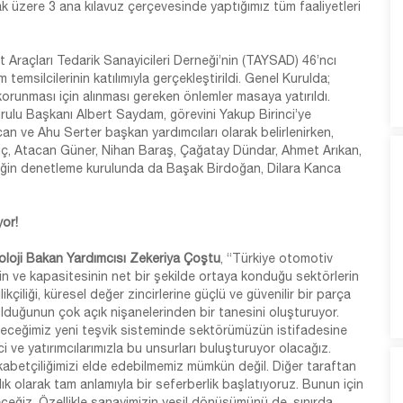
mak üzere 3 ana kılavuz çerçevesinde yaptığımız tüm faaliyetleri
t Araçları Tedarik Sanayicileri Derneği’nin (TAYSAD) 46’ncı
temsilcilerinin katılımıyla gerçekleştirildi. Genel Kurulda;
korunması için alınması gereken önlemler masaya yatırıldı.
ulu Başkanı Albert Saydam, görevini Yakup Birinci’ye
n ve Ahu Serter başkan yardımcıları olarak belirlenirken,
giç, Atacan Güner, Nihan Baraş, Çağatay Dündar, Ahmet Arıkan,
neğin denetleme kurulunda da Başak Birdoğan, Dilara Kanca
yor!
oloji Bakan Yardımcısı Zekeriya Çoştu
, “Türkiye otomotiv
inin ve kapasitesinin net bir şekilde ortaya konduğu sektörlerin
nilikçiliği, küresel değer zincirlerine güçlü ve güvenilir bir parça
 olduğunun çok açık nişanelerinden bir tanesini oluşturuyor.
eceğimiz yeni teşvik sisteminde sektörümüzün istifadesine
i ve yatırımcılarımızla bu unsurları buluşturuyor olacağız.
ekabetçiliğimizi elde edebilmemiz mümkün değil. Diğer taraftan
lık olarak tam anlamıyla bir seferberlik başlatıyoruz. Bunun için
ceğiz. Özellikle sanayimizin yeşil dönüşümünü de, sınırda