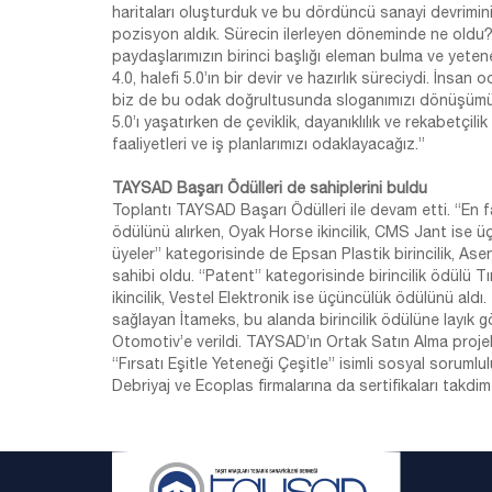
haritaları oluşturduk ve bu dördüncü sanayi devriminin
pozisyon aldık. Sürecin ilerleyen döneminde ne oldu
paydaşlarımızın birinci başlığı eleman bulma ve yete
4.0, halefi 5.0’ın bir devir ve hazırlık süreciydi. İnsan oda
biz de bu odak doğrultusunda sloganımızı dönüşümü
5.0’ı yaşatırken de çeviklik, dayanıklılık ve rekabetçi
faaliyetleri ve iş planlarımızı odaklayacağız.”
TAYSAD Başarı Ödülleri de sahiplerini buldu
Toplantı TAYSAD Başarı Ödülleri ile devam etti. “En f
ödülünü alırken, Oyak Horse ikincilik, CMS Jant ise üç
üyeler” kategorisinde de Epsan Plastik birincilik, As
sahibi oldu. “Patent” kategorisinde birincilik ödülü 
ikincilik, Vestel Elektronik ise üçüncülük ödülünü ald
sağlayan İtameks, bu alanda birincilik ödülüne layık g
Otomotiv’e verildi. TAYSAD’ın Ortak Satın Alma proje
“Fırsatı Eşitle Yeteneği Çeşitle” isimli sosyal sorum
Debriyaj ve Ecoplas firmalarına da sertifikaları takdim 