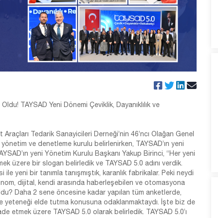
Oldu! TAYSAD Yeni Dönemi Çeviklik, Dayanıklılık ve
t Araçları Tedarik Sanayicileri Derneği’nin 46’ncı Olağan Genel
 yönetim ve denetleme kurulu belirlenirken, TAYSAD’ın yeni
AYSAD’ın yeni Yönetim Kurulu Başkanı Yakup Birinci, “Her yeni
mek üzere bir slogan belirledik ve TAYSAD 5.0 adını verdik.
ile yeni bir tanımla tanışmıştık, karanlık fabrikalar. Peki neydi
onom, dijital, kendi arasında haberleşebilen ve otomasyona
e oldu? Daha 2 sene öncesine kadar yapılan tüm anketlerde,
 ve yeteneği elde tutma konusuna odaklanmaktaydı. İşte biz de
de etmek üzere TAYSAD 5.0 olarak belirledik. TAYSAD 5.0’ı