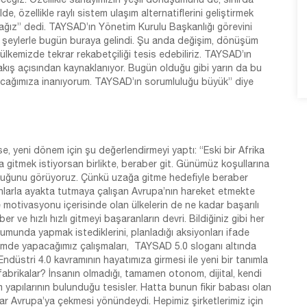
özellikle raylı sistem ulaşım alternatiflerini geliştirmek
ağız” dedi. TAYSAD’ın Yönetim Kurulu Başkanlığı görevini
z şeylerle bugün buraya gelindi. Şu anda değişim, dönüşüm
kemizde tekrar rekabetçiliği tesis edebiliriz. TAYSAD’ın
kış açısından kaynaklanıyor. Bugün olduğu gibi yarın da bu
acağımıza inanıyorum. TAYSAD’ın sorumluluğu büyük” diye
se, yeni dönem için şu değerlendirmeyi yaptı: “Eski bir Afrika
ğa gitmek istiyorsan birlikte, beraber git. Günümüz koşullarına
yduğunu görüyoruz. Çünkü uzağa gitme hedefiyle beraber
nlarla ayakta tutmaya çalışan Avrupa’nın hareket etmekte
tme motivasyonu içerisinde olan ülkelerin de ne kadar başarılı
ve hızlı hızlı gitmeyi başaranların devri. Bildiğiniz gibi her
umunda yapmak istediklerini, planladığı aksiyonları ifade
nemde yapacağımız çalışmaları, TAYSAD 5.0 sloganı altında
ndüstri 4.0 kavramının hayatımıza girmesi ile yeni bir tanımla
k fabrikalar? İnsanın olmadığı, tamamen otonom, dijital, kendi
yapılarının bulunduğu tesisler. Hatta bunun fikir babası olan
rar Avrupa’ya çekmesi yönündeydi. Hepimiz şirketlerimiz için