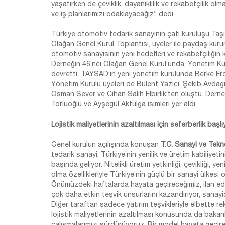
yaşatırken de çeviklik, dayanıklılık ve rekabetçilik ol
ve iş planlarımızı odaklayacağız” dedi.
Türkiye otomotiv tedarik sanayinin çatı kuruluşu Taşı
Olağan Genel Kurul Toplantısı, üyeler ile paydaş kurum 
otomotiv sanayisinin yeni hedefleri ve rekabetçiliğin 
Derneğin 46’ncı Olağan Genel Kurul’unda, Yönetim Kur
devretti. TAYSAD’ın yeni yönetim kurulunda Berke Erca
Yönetim Kurulu üyeleri de Bülent Yazıcı, Şekib Avda
Osman Sever ve Cihan Salih Elbirlik’ten oluştu. Der
Torluoğlu ve Ayşegül Aktulga isimleri yer aldı.
Lojistik maliyetlerinin azaltılması için seferberlik başlı
Genel kurulun açılışında konuşan
T.C. Sanayi ve Tekn
tedarik sanayi, Türkiye’nin yenilik ve üretim kabiliyet
başında geliyor. Nitelikli üretim yetkinliği, çevikliği, ye
olma özellikleriyle Türkiye’nin güçlü bir sanayi ülkesi
Önümüzdeki haftalarda hayata geçireceğimiz, ilan ed
çok daha etkin teşvik unsurlarını kazandırıyor, sanayic
Diğer taraftan sadece yatırım teşvikleriyle elbette r
lojistik maliyetlerinin azaltılması konusunda da bakan
çalışmalarımızı sürdürüyoruz. Bir model hayata geçire