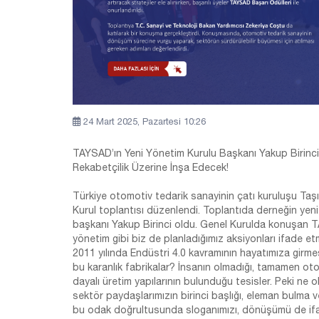
24 Mart 2025, Pazartesi 10:26
TAYSAD’ın Yeni Yönetim Kurulu Başkanı Yakup Birinci 
Rekabetçilik Üzerine İnşa Edecek!
Türkiye otomotiv tedarik sanayinin çatı kuruluşu Taşı
Kurul toplantısı düzenlendi. Toplantıda derneğin yeni
başkanı Yakup Birinci oldu. Genel Kurulda konuşan T
yönetim gibi biz de planladığımız aksiyonları ifade et
2011 yılında Endüstri 4.0 kavramının hayatımıza girmesi 
bu karanlık fabrikalar? İnsanın olmadığı, tamamen ot
dayalı üretim yapılarının bulunduğu tesisler. Peki n
sektör paydaşlarımızın birinci başlığı, eleman bulma
bu odak doğrultusunda sloganımızı, dönüşümü de ifa