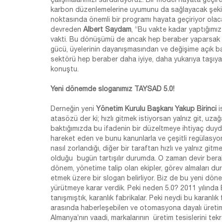
karbon düzenlemelerine uyumunu da sağlayacak şekilde, 
noktasında önemli bir programı hayata geçiriyor olac
devreden
Albert Saydam
, “Bu vakte kadar yaptığımı
vakti. Bu dönüşümü de ancak hep beraber yaparsak ül
gücü, üyelerinin dayanışmasından ve değişime açık ba
sektörü hep beraber daha iyiye, daha yukarıya taşıy
konuştu.
Yeni dönemde sloganımız TAYSAD 5.0!
Derneğin yeni
Yönetim Kurulu Başkanı Yakup Birinci
i
atasözü der ki; hızlı gitmek istiyorsan yalnız git, uza
baktığımızda bu ifadenin bir düzeltmeye ihtiyaç du
hareket eden ve bunu kanunlarla ve çeşitli regülasyo
nasıl zorlandığı, diğer bir taraftan hızlı ve yalnız gi
olduğu bugün tartışılır durumda. O zaman devir beraber 
dönem, yönetime talip olan ekipler, görev almaları dur
etmek üzere bir slogan belirliyor. Biz de bu yeni dö
yürütmeye karar verdik. Peki neden 5.0? 2011 yılında E
tanışmıştık, karanlık fabrikalar. Peki neydi bu karanlı
arasında haberleşebilen ve otomasyona dayalı üretim 
Almanya’nın vaadi, markalarının üretim tesislerini tek