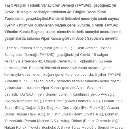
Taşıt Araçları Tedarik Sanayicileri Derneği (TAYSAD), geçtiğimiz yıl
Covid-19 salgını nedeniyle ertelenen 42. Olağan Genel Kurul
Toplantısı’nı gerçekleştirdi.Pandemi önlemleri nedeniyle sınırlı sayıda
üyenin katılımıyla düzenlenen olağan genel kurulda, 5 yıldır TAYSAD
Yönetim Kurulu Başkanı olarak otomotiv tedarik sanayisi adına önemli
çalışmalarda bulunan Alper Kanca görevini Albert Saydam’a devretti.
Otomotiv tedarik sanayisinin çatı kuruluşu Taşıt Araçları Tedarik
Sanayicileri Derneği (TAYSAD), geçtiğimiz yıl Covid-19 salgını
nedeniyle ertelenen 42. Olağan Genel Kurul Toplantısı’nı bu sene
gerçekleştirdi. Pandemi önlemleri nedeniyle sınırlı sayıda üyenin
katılımıyla düzenlenen olağan genel kurul sonucunda, 5 yıldır TAYSAD
Yönetim Kurulu Başkanı olarak otomotiv tedarik sanayisi adına önemli
çalışmalarda bulunan Alper Kanca görevini Albert Saydam’a
devretti. TAYSAD’ın yeni dönem yönetim kurulunda Şekib Avdagiç
(Avitaş Kompozit A.Ş.), Berke Ercan (Cavo Otomotiv A.Ş.), Osman Zeki
Sever (Ditaş Doğan A.Ş.), Doğukan Dudaroğlu (Eku Fren A.Ş.), Atacan
Güner (Assan Hanil A.Ş.), M. Fatih Uysal (Norm Cıvata A.Ş.), Lokman
Yamantürk (Parsan Makine A.Ş.), Yakup Birinci (Birinci Otomotiv A.Ş.),
Hakan Konak (Toyota Boshoku A.Ş.) ve Tülay Hacıoğlu Şengül (Maysan