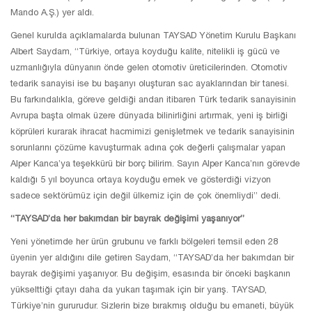
Mando A.Ş.) yer aldı.
Genel kurulda açıklamalarda bulunan TAYSAD Yönetim Kurulu Başkanı
Albert Saydam, “Türkiye, ortaya koyduğu kalite, nitelikli iş gücü ve
uzmanlığıyla dünyanın önde gelen otomotiv üreticilerinden. Otomotiv
tedarik sanayisi ise bu başarıyı oluşturan sac ayaklarından bir tanesi.
Bu farkındalıkla, göreve geldiği andan itibaren Türk tedarik sanayisinin
Avrupa başta olmak üzere dünyada bilinirliğini artırmak, yeni iş birliği
köprüleri kurarak ihracat hacmimizi genişletmek ve tedarik sanayisinin
sorunlarını çözüme kavuşturmak adına çok değerli çalışmalar yapan
Alper Kanca’ya teşekkürü bir borç bilirim. Sayın Alper Kanca’nın görevde
kaldığı 5 yıl boyunca ortaya koyduğu emek ve gösterdiği vizyon
sadece sektörümüz için değil ülkemiz için de çok önemliydi” dedi.
“TAYSAD’da her bakımdan bir bayrak değişimi yaşanıyor”
Yeni yönetimde her ürün grubunu ve farklı bölgeleri temsil eden 28
üyenin yer aldığını dile getiren Saydam, “TAYSAD’da her bakımdan bir
bayrak değişimi yaşanıyor. Bu değişim, esasında bir önceki başkanın
yükselttiği çıtayı daha da yukarı taşımak için bir yarış. TAYSAD,
Türkiye’nin gururudur. Sizlerin bize bırakmış olduğu bu emaneti, büyük