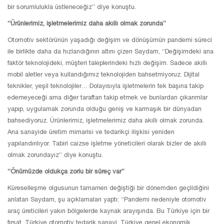
bir sorumlulukla üstleneceğiz” diye konuştu.
“Ürünlerimiz, işletmelerimiz daha akıllı olmak zorunda”
Otomotiv sektörünün yaşadığı değişim ve dönüşümün pandemi süreci
ile birlikte daha da hızlandığının altını çizen Saydam, “Değişimdeki ana
faktör teknolojideki, müşteri taleplerindeki hızlı değişim. Sadece akıllı
mobil aletler veya kullandığımız teknolojiden bahsetmiyoruz. Dijital
teknikler, yeşil teknolojiler… Dolayısıyla işletmelerin tek başına takip
edemeyeceği ama diğer taraftan takip etmek ve bunlardan çıkarımlar
yapıp, uygulamak zorunda olduğu geniş ve karmaşık bir dünyadan
bahsediyoruz. Ürünlerimiz, işletmelerimiz daha akıllı olmak zorunda.
Ana sanayide üretim mimarisi ve tedarikçi ilişkisi yeniden
yapılandırılıyor. Tabiri caizse işletme yöneticileri olarak bizler de akıllı
olmak zorundayız” diye konuştu.
“Önümüzde oldukça zorlu bir süreç var”
Küreselleşme olgusunun tamamen değiştiği bir dönemden geçildiğini
anlatan Saydam, şu açıklamaları yaptı: “Pandemi nedeniyle otomotiv
araç üreticileri yakın bölgelerde kaynak arayışında. Bu Türkiye için bir
fırsat. Türkiye otomotiv tedarik sanayi, Türkiye genel ekonomik