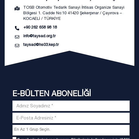
TOSB Otomotiv Tedarik Sanayi İhtisas Organize Sanayi
Bölgesi 1. Cadde No:10 41420 Şekerpınar / Çayırova –
KOCAELİ / TÜRKİYE
+90 262 658 98 18
info@taysad.org.tr
taysad@hs03.kep.tr
E-BÜLTEN ABONELİĞİ