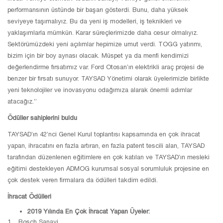
performansının üstünde bir başarı gösterdi. Bunu, daha yüksek
seviyeye taşımalıyız. Bu da yeni iş modelleri, iş teknikleri ve
yaklaşımlarla mümkün. Karar süreçlerimizde daha cesur olmalıyız.
Sektörümüzdeki yeni açılımlar hepimize umut verdi. TOGG yatırımı,
bizim için bir boy aynası olacak. Müspet ya da menfi kendimizi
değerlendirme fırsatımız var. Ford Otosan’ın elektrikli araç projesi de
benzer bir fırsatı sunuyor. TAYSAD Yönetimi olarak üyelerimizle birlikte
yeni teknolojiler ve inovasyonu odağımıza alarak önemli adımlar
atacağız.”
Ödüller sahiplerini buldu
TAYSAD’ın 42’nci Genel Kurul toplantısı kapsamında en çok ihracat
yapan, ihracatını en fazla artıran, en fazla patent tescili alan, TAYSAD
tarafından düzenlenen eğitimlere en çok katılan ve TAYSAD’ın mesleki
eğitimi destekleyen ADMOG kurumsal sosyal sorumluluk projesine en
çok destek veren firmalara da ödülleri takdim edildi.
İhracat Ödülleri
2019 Yılında En Çok İhracat Yapan Üyeler:
1. Bosch Sanayi