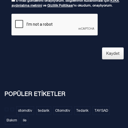
E-mail gönderimi onaylıyorum. Bilgilerimin kullanılması için
KVKK
aydınlatma metnini
ve
Gizlilik Politikası
'nı okudum, onaylıyorum.
Kaydet
POPÜLER ETİKETLER
otomotiv
tedarik
Otomotiv
Tedarik
TAYSAD
Bakım
ile