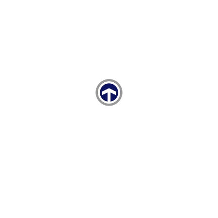
TAYSAD, Automechanika İstanbul’da Sektörle Buluştu!
01 Haziran 2026, Pazartesi 11:56
TAYSAD, TUSAŞ İş Birliğinde Tedarikçi Günü’nü Gerçekleştirdi!
13 Nisan 2026, Pazartesi 13:37
TAYSAD 11. Bakım Konferansı gerçekleşti.
10 Nisan 2026, Cuma 17:16