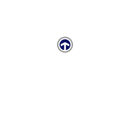
TAYSAD, Automechanika İstanbul’da Sektörle Buluştu!
01 Haziran 2026, Pazartesi 11:56
TAYSAD, TUSAŞ İş Birliğinde Tedarikçi Günü’nü Gerçekleştirdi!
13 Nisan 2026, Pazartesi 13:37