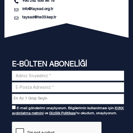
+90 262 658 98 18
info@taysad.org.tr
taysad@hs03.kep.tr
E-BÜLTEN ABONELİĞİ
E-mail gönderimi onaylıyorum. Bilgilerimin kullanılması için
KVKK
aydınlatma metnini
ve
Gizlilik Politikası
'nı okudum, onaylıyorum.