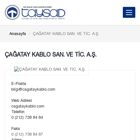
Toggle 
Anasayfa
ÇAĞATAY KABLO SAN. VE TİC. A.Ş.
ÇAĞATAY KABLO SAN. VE TİC. A.Ş.
E-Posta
bilgi@cagataykablo.com
Web Adresi
cagataykablo.com
Telefon
0 (212) 738 84 84
Faks
0 (212) 738 84 87
Adres