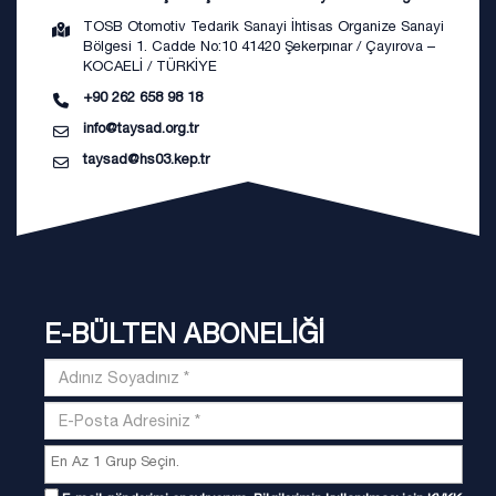
TOSB Otomotiv Tedarik Sanayi İhtisas Organize Sanayi
Bölgesi 1. Cadde No:10 41420 Şekerpınar / Çayırova –
KOCAELİ / TÜRKİYE
+90 262 658 98 18
info@taysad.org.tr
taysad@hs03.kep.tr
E-BÜLTEN ABONELİĞİ