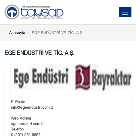
Toggle 
Anasayfa
EGE ENDÜSTRİ VE TİC. A.Ş.
EGE ENDÜSTRİ VE TİC. A.Ş.
E-Posta
info@egeendustri.com.tr
Web Adresi
egeendustri.com.tr
Telefon
0 (232) 251 9863