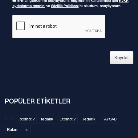
E-mail gönderimi onaylıyorum. Bilgilerimin kullanılması için
KVKK
aydınlatma metnini
ve
Gizlilik Politikası
'nı okudum, onaylıyorum.
Kaydet
POPÜLER ETİKETLER
otomotiv
tedarik
Otomotiv
Tedarik
TAYSAD
Bakım
ile