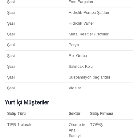
Şasi
Fren Parçaları
Şasi
Hidrolik Pompa Şaftları
Şasi
Hidrolik Valfler
Şasi
Metal Kesitler (Profiller)
Şasi
Porya
Şasi
Rot Grubu
Şasi
Salıncak Kolu
Şasi
Süspansiyon bağlantısı
Şasi
Vidalar
Yurt İçi Müşteriler
Satış Türü
Sektör
Satış Firması
TIER 1 olarak
Otomotiv
TOFAŞ
Ana
Sanayi