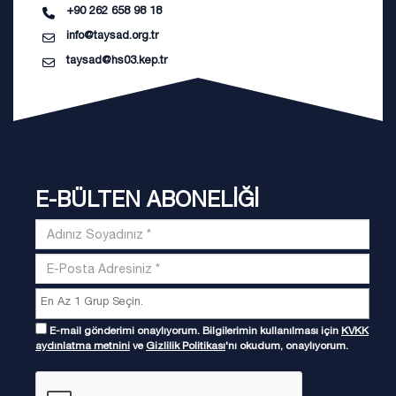
+90 262 658 98 18
info@taysad.org.tr
taysad@hs03.kep.tr
E-BÜLTEN ABONELİĞİ
E-mail gönderimi onaylıyorum. Bilgilerimin kullanılması için
KVKK
aydınlatma metnini
ve
Gizlilik Politikası
'nı okudum, onaylıyorum.