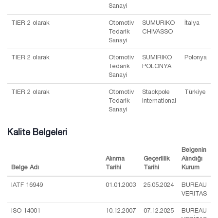
Sanayi
TIER 2 olarak
Otomotiv
SUMURIKO
İtalya
Tedarik
CHIVASSO
Sanayi
TIER 2 olarak
Otomotiv
SUMIRIKO
Polonya
Tedarik
POLONYA
Sanayi
TIER 2 olarak
Otomotiv
Stackpole
Türkiye
Tedarik
International
Sanayi
Kalite Belgeleri
Belgenin
Alınma
Geçerlilik
Alındığı
Belge Adı
Tarihi
Tarihi
Kurum
IATF 16949
01.01.2003
25.05.2024
BUREAU
VERITAS
ISO 14001
10.12.2007
07.12.2025
BUREAU