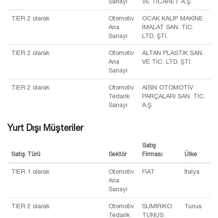
Sanayi
VE TİCARET A.Ş.
TIER 2 olarak
Otomotiv
OCAK KALIP MAKİNE
Ana
İMALAT SAN. TİC.
Sanayi
LTD. ŞTİ.
TIER 2 olarak
Otomotiv
ALTAN PLASTİK SAN.
Ana
VE TİC. LTD. ŞTİ.
Sanayi
TIER 2 olarak
Otomotiv
AISIN OTOMOTİV
Tedarik
PARÇALARI SAN. TİC.
Sanayi
A.Ş.
Yurt Dışı Müşteriler
Satış
Satış Türü
Sektör
Firması
Ülke
TIER 1 olarak
Otomotiv
FIAT
İtalya
Ana
Sanayi
TIER 2 olarak
Otomotiv
SUMIRIKO
Tunus
Tedarik
TUNUS