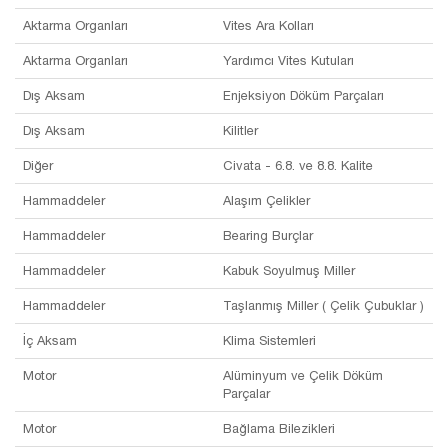
Aktarma Organları
Vites Ara Kolları
Aktarma Organları
Yardımcı Vites Kutuları
Dış Aksam
Enjeksiyon Döküm Parçaları
Dış Aksam
Kilitler
Diğer
Civata - 6.8. ve 8.8. Kalite
Hammaddeler
Alaşım Çelikler
Hammaddeler
Bearing Burçlar
Hammaddeler
Kabuk Soyulmuş Miller
Hammaddeler
Taşlanmış Miller ( Çelik Çubuklar )
İç Aksam
Klima Sistemleri
Motor
Alüminyum ve Çelik Döküm
Parçalar
Motor
Bağlama Bilezikleri