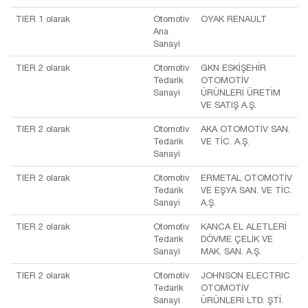
TIER 1 olarak
Otomotiv
OYAK RENAULT
Ana
Sanayi
TIER 2 olarak
Otomotiv
GKN ESKİŞEHİR
Tedarik
OTOMOTİV
Sanayi
ÜRÜNLERİ ÜRETİM
VE SATIŞ A.Ş.
TIER 2 olarak
Otomotiv
AKA OTOMOTİV SAN.
Tedarik
VE TİC. A.Ş.
Sanayi
TIER 2 olarak
Otomotiv
ERMETAL OTOMOTİV
Tedarik
VE EŞYA SAN. VE TİC.
Sanayi
A.Ş.
TIER 2 olarak
Otomotiv
KANCA EL ALETLERİ
Tedarik
DÖVME ÇELİK VE
Sanayi
MAK. SAN. A.Ş.
TIER 2 olarak
Otomotiv
JOHNSON ELECTRIC
Tedarik
OTOMOTİV
Sanayi
ÜRÜNLERİ LTD. ŞTİ.