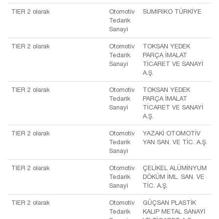
TIER 2 olarak
Otomotiv
SUMIRIKO TÜRKİYE
Tedarik
Sanayi
TIER 2 olarak
Otomotiv
TOKSAN YEDEK
Tedarik
PARÇA İMALAT
Sanayi
TİCARET VE SANAYİ
A.Ş.
TIER 2 olarak
Otomotiv
TOKSAN YEDEK
Tedarik
PARÇA İMALAT
Sanayi
TİCARET VE SANAYİ
A.Ş.
TIER 2 olarak
Otomotiv
YAZAKİ OTOMOTİV
Tedarik
YAN SAN. VE TİC. A.Ş.
Sanayi
TIER 2 olarak
Otomotiv
ÇELİKEL ALÜMİNYUM
Tedarik
DÖKÜM İML. SAN. VE
Sanayi
TİC. A.Ş.
TIER 2 olarak
Otomotiv
GÜÇSAN PLASTİK
Tedarik
KALIP METAL SANAYİ