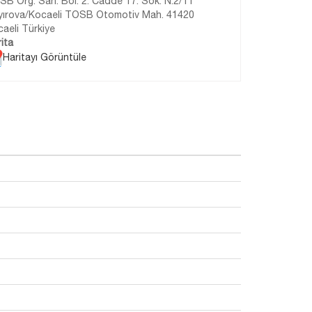
B Org. San. Böl. 2. Cadde 17. Sok. N.2/11
yırova/Kocaeli TOSB Otomotiv Mah. 41420
aeli Türkiye
ita
Haritayı Görüntüle