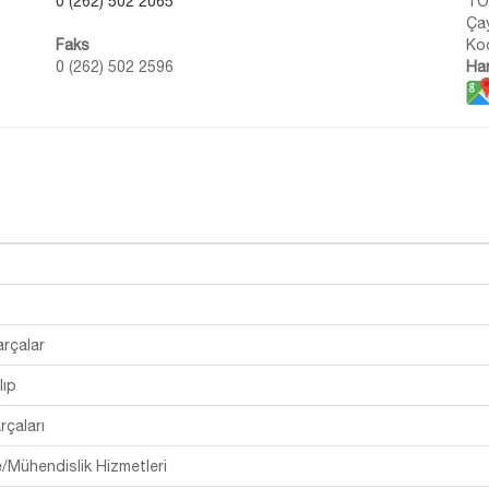
0 (262) 502 2065
TOS
Ça
Faks
Koc
0 (262) 502 2596
Har
arçalar
lıp
çaları
e/Mühendislik Hizmetleri