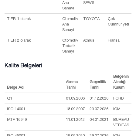
Ana
SEWS
Sanayi
TIER 1 olarak
Otomotiv
TOYOTA
Çek
Ana
Cumhuriyeti
Sanayi
TIER 2 olarak
Otomotiv
Atmus
Fransa
Tedarik
Sanayi
Kalite Belgeleri
Belgenin
Alınma
Geçerlilik
Alındığı
Belge Adı
Tarihi
Tarihi
Kurum
Q1
01.09.2006
31.12.2026
FORD
ISO 14001
18.09.2007
29.07.2026
IQM
IATF 16949
11.01.2012
04.01.2021
BUREAU
VERITAS
ISO 45001
18.09.2020
29.07.2026
IQM