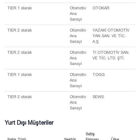
TIER 1 olarak
Otomotiv
OTOKAR
Ana
Sanayi
TIER 2 olarak
Otomotiv
YAZAKİ OTOMOTİV
Ana
YAN SAN. VE TİC.
Sanayi
A.Ş.
TIER 2 olarak
Otomotiv
TI OTOMOTİV SAN.
Ana
VE TİC. LTD. ŞTİ.
Sanayi
TIER 1 olarak
Otomotiv
TOGG
Ana
Sanayi
TIER 2 olarak
Otomotiv
SEWS
Ana
Sanayi
Yurt Dışı Müşteriler
Satış
Satış Türü
Sektör
Firması
Ülke