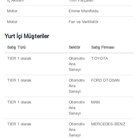
İç Aksam
Trim Parçaları
Motor
Emme Manifoldu
Motor
Fan ve Vantilatör
Yurt İçi Müşteriler
Satış Türü
Sektör
Satış Firması
TIER 1 olarak
Otomotiv
TOYOTA
Ana
Sanayi
TIER 1 olarak
Otomotiv
FORD OTOSAN
Ana
Sanayi
TIER 1 olarak
Otomotiv
MAN
Ana
Sanayi
TIER 1 olarak
Otomotiv
MERCEDES-BENZ
Ana
Sanayi