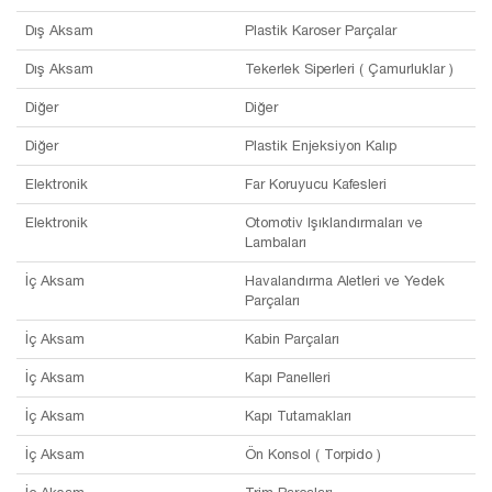
Dış Aksam
Plastik Karoser Parçalar
Dış Aksam
Tekerlek Siperleri ( Çamurluklar )
Diğer
Diğer
Diğer
Plastik Enjeksiyon Kalıp
Elektronik
Far Koruyucu Kafesleri
Elektronik
Otomotiv Işıklandırmaları ve
Lambaları
İç Aksam
Havalandırma Aletleri ve Yedek
Parçaları
İç Aksam
Kabin Parçaları
İç Aksam
Kapı Panelleri
İç Aksam
Kapı Tutamakları
İç Aksam
Ön Konsol ( Torpido )