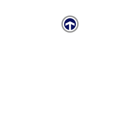
Satış Firması
i
RENAULT
i
RENAULT
i
RENAULT
i
NISSAN
i
DACIA
nayi
Gestamp
Geçerlilik Tarihi
Belgenin 
07.09.2024
Bureau V