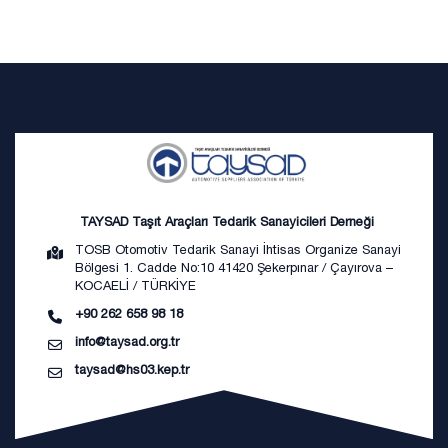
TAYSAD Taşıt Araçları Tedarik Sanayicileri Derneği
TOSB Otomotiv Tedarik Sanayi İhtisas Organize Sanayi
Bölgesi 1. Cadde No:10 41420 Şekerpınar / Çayırova –
KOCAELİ / TÜRKİYE
+90 262 658 98 18
info@taysad.org.tr
taysad@hs03.kep.tr