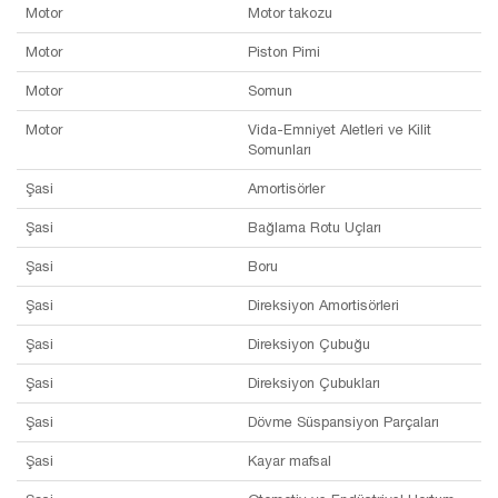
Motor
Motor takozu
Motor
Piston Pimi
Motor
Somun
Motor
Vida-Emniyet Aletleri ve Kilit
Somunları
Şasi
Amortisörler
Şasi
Bağlama Rotu Uçları
Şasi
Boru
Şasi
Direksiyon Amortisörleri
Şasi
Direksiyon Çubuğu
Şasi
Direksiyon Çubukları
Şasi
Dövme Süspansiyon Parçaları
Şasi
Kayar mafsal