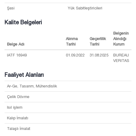
Şasi
Yük Sabitleştiricileri
Kalite Belgeleri
Belgenin
Alınma
Geçerlilik
Alındığı
Belge Adı
Tarihi
Tarihi
Kurum
IATF 16949
01.09.2022
31.08.2025
BUREAU
VERITAS
Faaliyet Alanları
Ar-Ge, Tasarım, Mühendislik
Çelik Dövme
Isıl işlem
Kalıp İmalatı
Talaşlı İmalat