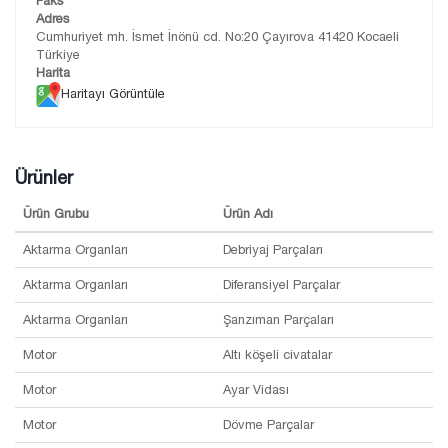
Faks
Adres
Cumhuriyet mh. İsmet İnönü cd. No:20 Çayırova 41420 Kocaeli
Türkiye
Harita
Haritayı Görüntüle
Ürünler
Ürün Grubu
Ürün Adı
Aktarma Organları
Debriyaj Parçaları
Aktarma Organları
Diferansiyel Parçalar
Aktarma Organları
Şanzıman Parçaları
Motor
Altı köşeli civatalar
Motor
Ayar Vidası
Motor
Dövme Parçalar