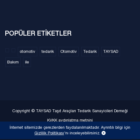
POPÜLER ETİKETLER
otomotiv
tedarik
Otomotiv
Tedarik
TAYSAD
Bakım
ile
Copyright © TAYSAD Taşıt Araçları Tedarik Sanayicileri Derneği
KVKK aydınlatma metnini
İnternet sitemizde çerezlerden faydalanılmaktadır. Ayrıntılı bilgi için
Gizlilik Politikası
Gizlilik Politikası
'nı inceleyebilirsiniz.
Site Haritası