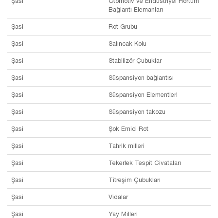
Şasi
Otomotiv ve Endüstriyel Hortum
Bağlantı Elemanları
Şasi
Rot Grubu
Şasi
Salıncak Kolu
Şasi
Stabilizör Çubuklar
Şasi
Süspansiyon bağlantısı
Şasi
Süspansiyon Elementleri
Şasi
Süspansiyon takozu
Şasi
Şok Emici Rot
Şasi
Tahrik milleri
Şasi
Tekerlek Tespit Civataları
Şasi
Titreşim Çubukları
Şasi
Vidalar
Şasi
Yay Milleri