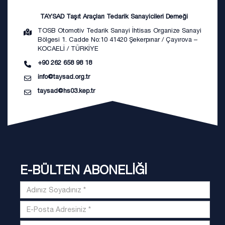
TAYSAD Taşıt Araçları Tedarik Sanayicileri Derneği
TOSB Otomotiv Tedarik Sanayi İhtisas Organize Sanayi
Bölgesi 1. Cadde No:10 41420 Şekerpınar / Çayırova –
KOCAELİ / TÜRKİYE
+90 262 658 98 18
info@taysad.org.tr
taysad@hs03.kep.tr
E-BÜLTEN ABONELİĞİ