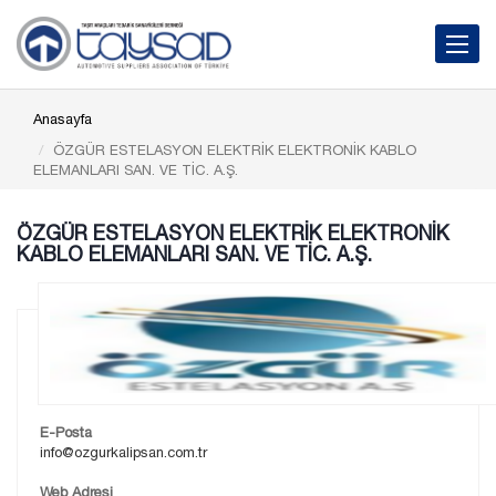
Toggle 
Anasayfa
ÖZGÜR ESTELASYON ELEKTRİK ELEKTRONİK KABLO
ELEMANLARI SAN. VE TİC. A.Ş.
ÖZGÜR ESTELASYON ELEKTRİK ELEKTRONİK
KABLO ELEMANLARI SAN. VE TİC. A.Ş.
E-Posta
info@ozgurkalipsan.com.tr
Web Adresi