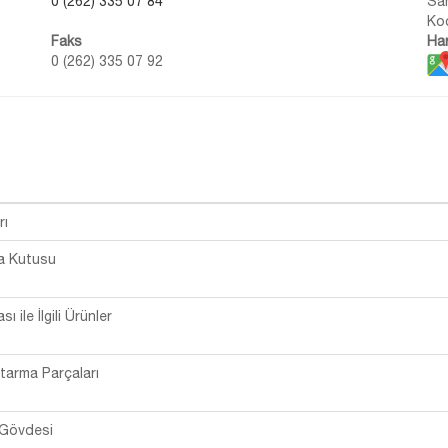
0 (262) 335 07 84
San
Koc
Faks
Har
0 (262) 335 07 92
rı
ya Kutusu
ı ile İlgili Ürünler
ktarma Parçaları
r Gövdesi