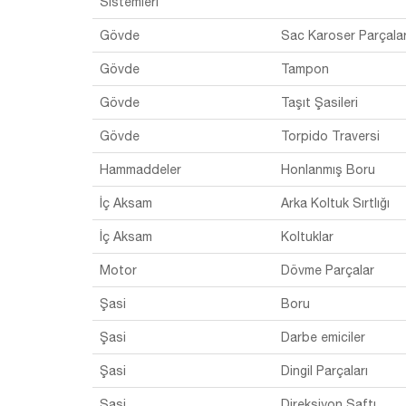
Sistemleri
Gövde
Sac Karoser Parçalar
Gövde
Tampon
Gövde
Taşıt Şasileri
Gövde
Torpido Traversi
Hammaddeler
Honlanmış Boru
İç Aksam
Arka Koltuk Sırtlığı
İç Aksam
Koltuklar
Motor
Dövme Parçalar
Şasi
Boru
Şasi
Darbe emiciler
Şasi
Dingil Parçaları
Şasi
Direksiyon Şaftı