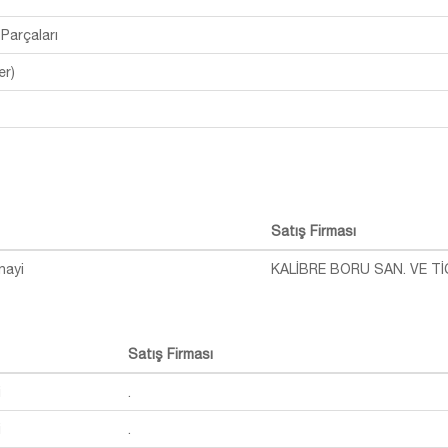
arçaları
er)
Satış Firması
nayi
KALİBRE BORU SAN. VE TİC
Satış Firması
i
.
i
.