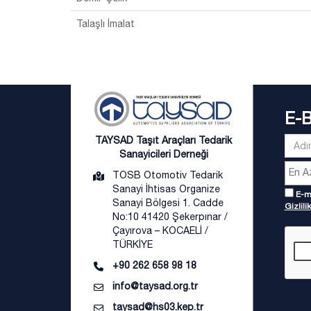
Talaşlı İmalat
E-
TAYSAD Taşıt Araçları Tedarik
Sanayicileri Derneği
TOSB Otomotiv Tedarik
Sanayi İhtisas Organize
E-ma
Sanayi Bölgesi 1. Cadde
Gizlilik
No:10 41420 Şekerpınar /
Çayırova – KOCAELİ /
TÜRKİYE
+90 262 658 98 18
info@taysad.org.tr
taysad@hs03.kep.tr