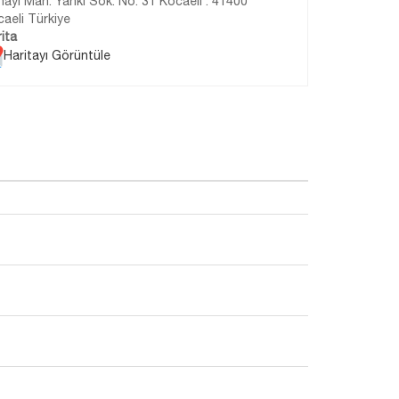
ayi Mah. Yankı Sok. No: 31 Kocaeli . 41400
aeli Türkiye
ita
Haritayı Görüntüle