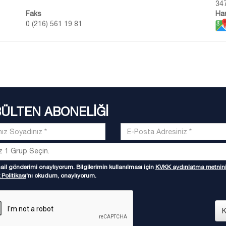
347
Faks
Har
0 (216) 561 19 81
BÜLTEN ABONELİĞİ
il gönderimi onaylıyorum. Bilgilerimin kullanılması için
KVKK aydınlatma metnin
 Politikası
'nı okudum, onaylıyorum.
K