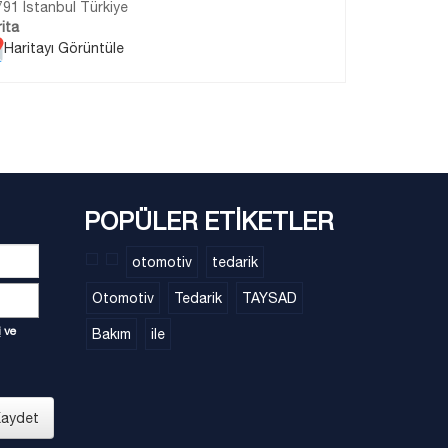
91 İstanbul Türkiye
ita
Haritayı Görüntüle
POPÜLER ETİKETLER
otomotiv
tedarik
Otomotiv
Tedarik
TAYSAD
i
ve
Bakım
ile
aydet