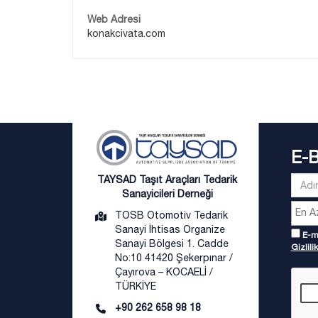
Web Adresi
konakcivata.com
E-
TAYSAD Taşıt Araçları Tedarik
Sanayicileri Derneği
TOSB Otomotiv Tedarik
Sanayi İhtisas Organize
E-ma
Sanayi Bölgesi 1. Cadde
Gizlilik
No:10 41420 Şekerpınar /
Çayırova – KOCAELİ /
TÜRKİYE
+90 262 658 98 18