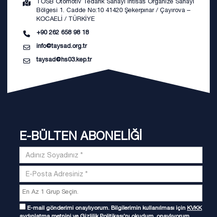
TOSB Otomotiv Tedarik Sanayi İhtisas Organize Sanayi
Bölgesi 1. Cadde No:10 41420 Şekerpınar / Çayırova –
KOCAELİ / TÜRKİYE
+90 262 658 98 18
info@taysad.org.tr
taysad@hs03.kep.tr
E-BÜLTEN ABONELİĞİ
E-mail gönderimi onaylıyorum. Bilgilerimin kullanılması için
KVKK
aydınlatma metnini
ve
Gizlilik Politikası
'nı okudum, onaylıyorum.