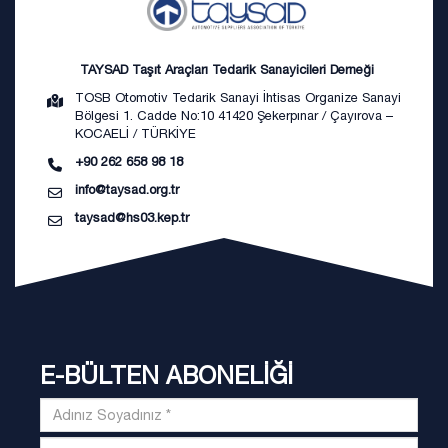
TAYSAD Taşıt Araçları Tedarik Sanayicileri Derneği
TOSB Otomotiv Tedarik Sanayi İhtisas Organize Sanayi
Bölgesi 1. Cadde No:10 41420 Şekerpınar / Çayırova –
KOCAELİ / TÜRKİYE
+90 262 658 98 18
info@taysad.org.tr
taysad@hs03.kep.tr
E-BÜLTEN ABONELİĞİ