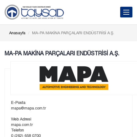
Toggle 
Anasayfa
MA-PA MAKİNA PARÇALARI ENDÜSTRİSİ A.Ş.
MA-PA MAKİNA PARÇALARI ENDÜSTRİSİ A.Ş.
E-Posta
mapa@mapa.com.tr
Web Adresi
mapa.com.tr
Telefon
0 (262) 658 0700