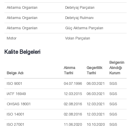
Aktarma Organları
Debriyaj Parçaları
Aktarma Organları
Debriyaj Rulmanı
Aktarma Organları
Güç Aktarma Parçaları
Motor
Volan Parçaları
Kalite Belgeleri
Belgenin
Alınma
Geçerlilik
Alındığı
Belge Adı
Tarihi
Tarihi
Kurum
ISO 9001
04.07.1996
06.03.2021
SGS
IATF 16949
12.03.2015
06.03.2021
SGS
OHSAS 18001
02.08.2016
12.03.2021
SGS
ISO 14001
02.08.2016
12.03.2021
SGS
ISO 27001
11.06.2020
10.10.2020
SGS