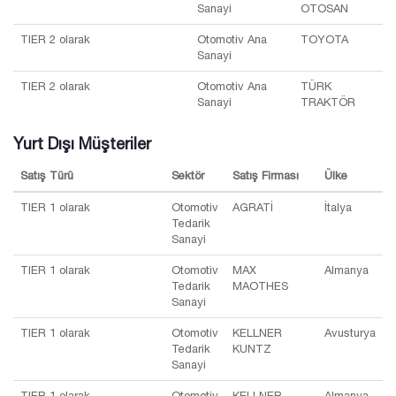
Sanayi
OTOSAN
TIER 2 olarak
Otomotiv Ana
TOYOTA
Sanayi
TIER 2 olarak
Otomotiv Ana
TÜRK
Sanayi
TRAKTÖR
Yurt Dışı Müşteriler
Satış Türü
Sektör
Satış Firması
Ülke
TIER 1 olarak
Otomotiv
AGRATİ
İtalya
Tedarik
Sanayi
TIER 1 olarak
Otomotiv
MAX
Almanya
Tedarik
MAOTHES
Sanayi
TIER 1 olarak
Otomotiv
KELLNER
Avusturya
Tedarik
KUNTZ
Sanayi
TIER 1 olarak
Otomotiv
KELLNER
Almanya