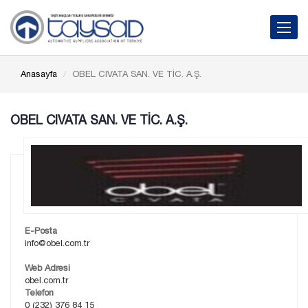
Toggle 
Anasayfa
OBEL CIVATA SAN. VE TİC. A.Ş.
OBEL CIVATA SAN. VE TİC. A.Ş.
E-Posta
info@obel.com.tr
Web Adresi
obel.com.tr
Telefon
0 (232) 376 84 15