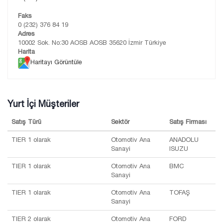
Faks
0 (232) 376 84 19
Adres
10002 Sok. No:30 AOSB AOSB 35620 İzmir Türkiye
Harita
Haritayı Görüntüle
Yurt İçi Müşteriler
Satış Türü
Sektör
Satış Firması
TIER 1 olarak
Otomotiv Ana
ANADOLU
Sanayi
ISUZU
TIER 1 olarak
Otomotiv Ana
BMC
Sanayi
TIER 1 olarak
Otomotiv Ana
TOFAŞ
Sanayi
TIER 2 olarak
Otomotiv Ana
FORD