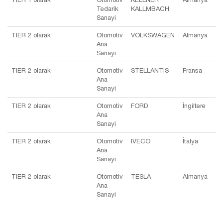
Tedarik
KALLMBACH
Sanayi
TIER 2 olarak
Otomotiv
VOLKSWAGEN
Almanya
Ana
Sanayi
TIER 2 olarak
Otomotiv
STELLANTIS
Fransa
Ana
Sanayi
TIER 2 olarak
Otomotiv
FORD
İngiltere
Ana
Sanayi
TIER 2 olarak
Otomotiv
IVECO
İtalya
Ana
Sanayi
TIER 2 olarak
Otomotiv
TESLA
Almanya
Ana
Sanayi