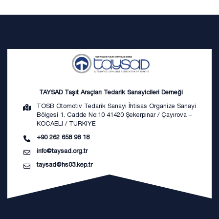
TAYSAD Taşıt Araçları Tedarik Sanayicileri Derneği
TOSB Otomotiv Tedarik Sanayi İhtisas Organize Sanayi
Bölgesi 1. Cadde No:10 41420 Şekerpınar / Çayırova –
KOCAELİ / TÜRKİYE
+90 262 658 98 18
info@taysad.org.tr
taysad@hs03.kep.tr