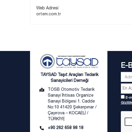
Web Adresi
ortem.com.tr
E-
TAYSAD Taşıt Araçları Tedarik
Sanayicileri Derneği
TOSB Otomotiv Tedarik
Sanayi İhtisas Organize
E-ma
Sanayi Bölgesi 1. Cadde
Gizlilik
No:10 41420 Şekerpınar /
Çayırova – KOCAELİ /
TÜRKİYE
+90 262 658 98 18