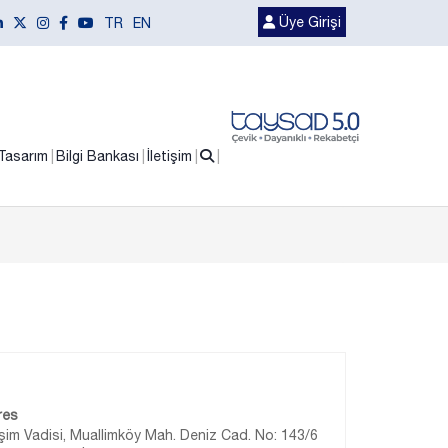
Üye Girişi
TR
EN
Tasarım
Bilgi Bankası
İletişim
res
işim Vadisi, Muallimköy Mah. Deniz Cad. No: 143/6