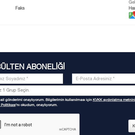
Ge
Faks
Har
BÜLTEN ABONELİĞİ
il gönderimi onaylıyorum. Bilgilerimin kullanılması için
KVKK aydınlatma metnin
 Politikası
'nı okudum, onaylıyorum.
K