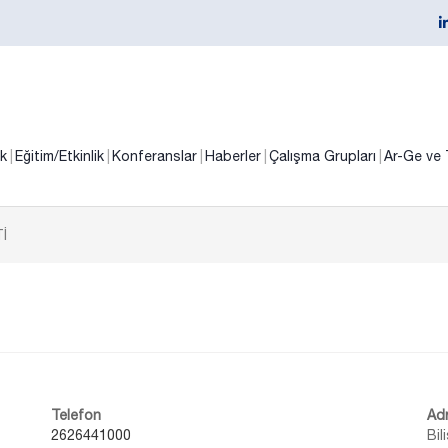
ik
Eğitim/Etkinlik
Konferanslar
Haberler
Çalışma Grupları
Ar-Ge ve 
İ
Telefon
Ad
2626441000
Bil