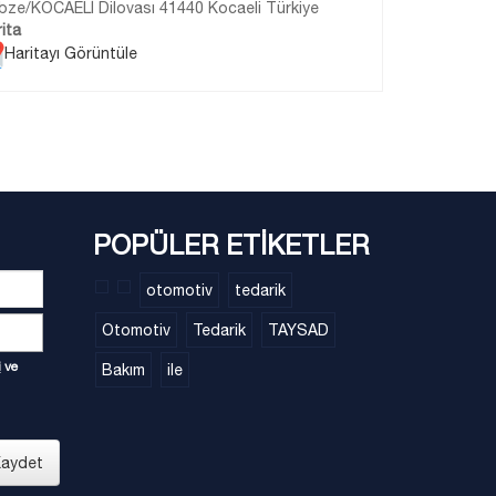
bze/KOCAELİ Dilovası 41440 Kocaeli Türkiye
ita
Haritayı Görüntüle
POPÜLER ETİKETLER
otomotiv
tedarik
Otomotiv
Tedarik
TAYSAD
i
ve
Bakım
ile
aydet