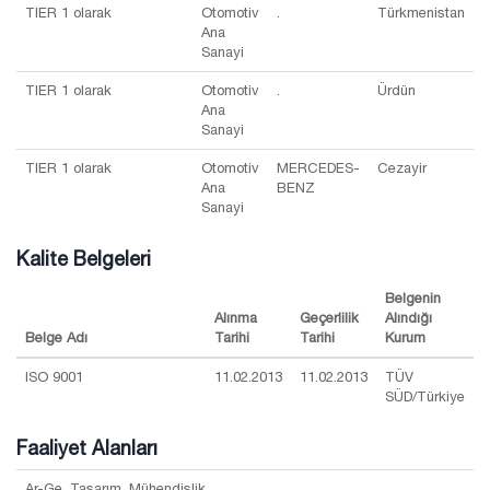
TIER 1 olarak
Otomotiv
.
Türkmenistan
Ana
Sanayi
TIER 1 olarak
Otomotiv
.
Ürdün
Ana
Sanayi
TIER 1 olarak
Otomotiv
MERCEDES-
Cezayir
Ana
BENZ
Sanayi
Kalite Belgeleri
Belgenin
Alınma
Geçerlilik
Alındığı
Belge Adı
Tarihi
Tarihi
Kurum
ISO 9001
11.02.2013
11.02.2013
TÜV
SÜD/Türkiye
Faaliyet Alanları
Ar-Ge, Tasarım, Mühendislik