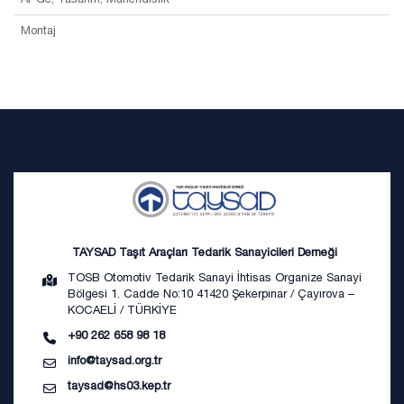
Montaj
TAYSAD Taşıt Araçları Tedarik Sanayicileri Derneği
TOSB Otomotiv Tedarik Sanayi İhtisas Organize Sanayi
Bölgesi 1. Cadde No:10 41420 Şekerpınar / Çayırova –
KOCAELİ / TÜRKİYE
+90 262 658 98 18
info@taysad.org.tr
taysad@hs03.kep.tr