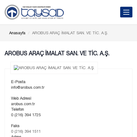
Toggle 
Anasayfa
AROBUS ARAÇ İMALAT SAN. VE TİC. A.Ş.
AROBUS ARAÇ İMALAT SAN. VE TİC. A.Ş.
E-Posta
info@arobus.com.tr
Web Adresi
arobus.com.tr
Telefon
0 (216) 394 1725
Faks
0 (216) 394 1511
Adres