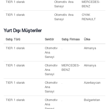
TIER 1 olarak
Otomotiv Ana
MERCEDES-
Sanayi
BENZ
TIER 1 olarak
Otomotiv Ana
OYAK
Sanayi
RENAULT
Yurt Dışı Müşteriler
Satış Türü
Sektör
Satış Firması
Ülke
TIER 1 olarak
Otomotiv
.
Almanya
Ana
Sanayi
TIER 1 olarak
Otomotiv
MERCEDES-
Almanya
Ana
BENZ
Sanayi
TIER 1 olarak
Otomotiv
.
Azerbaycan
Ana
Sanayi
TIER 1 olarak
Otomotiv
.
Bulgaristan
Ana
Sanayi