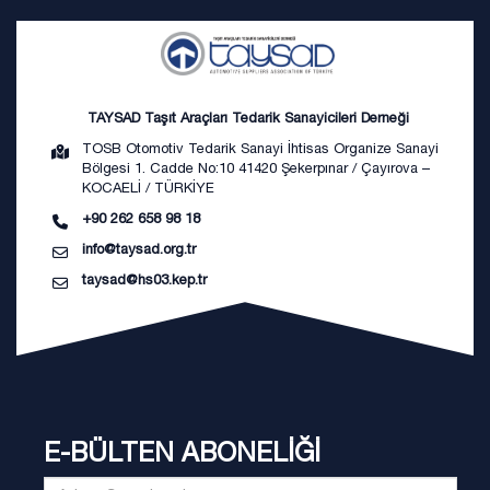
TAYSAD Taşıt Araçları Tedarik Sanayicileri Derneği
TOSB Otomotiv Tedarik Sanayi İhtisas Organize Sanayi
Bölgesi 1. Cadde No:10 41420 Şekerpınar / Çayırova –
KOCAELİ / TÜRKİYE
+90 262 658 98 18
info@taysad.org.tr
taysad@hs03.kep.tr
E-BÜLTEN ABONELİĞİ