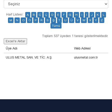
Harf Listesi :
A
B
C
Ç
D
E
F
G
H
I
İ
J
K
L
M
N
O
Ö
P
R
S
Ş
T
U
Ü
V
W
X
Y
Z
Tümü
Toplam 537 üyeden 1 tanesi gösterilmektedir.
Excel'e Aktar
Üye Adı
Web Adresi
ULUS METAL SAN. VE TİC. A.Ş.
ulusmetal.com.tr