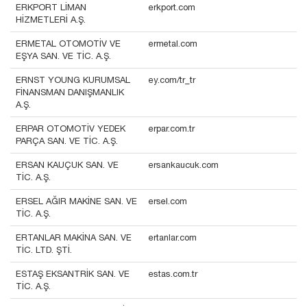
ERKPORT LİMAN
erkport.com
HİZMETLERİ A.Ş.
ERMETAL OTOMOTİV VE
ermetal.com
EŞYA SAN. VE TİC. A.Ş.
ERNST YOUNG KURUMSAL
ey.com/tr_tr
FİNANSMAN DANIŞMANLIK
A.Ş.
ERPAR OTOMOTİV YEDEK
erpar.com.tr
PARÇA SAN. VE TİC. A.Ş.
ERSAN KAUÇUK SAN. VE
ersankaucuk.com
TİC. A.Ş.
ERSEL AĞIR MAKİNE SAN. VE
ersel.com
TİC. A.Ş.
ERTANLAR MAKİNA SAN. VE
ertanlar.com
TİC. LTD. ŞTİ.
ESTAŞ EKSANTRİK SAN. VE
estas.com.tr
TİC. A.Ş.