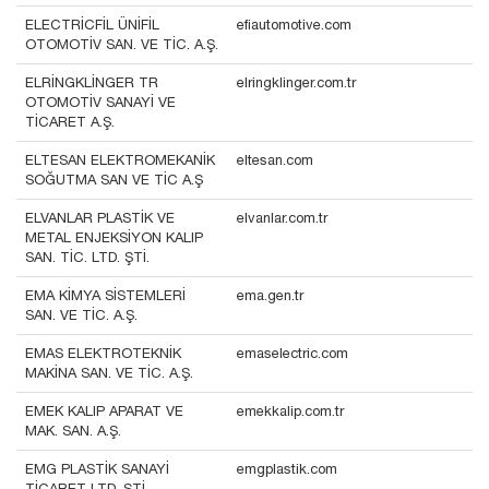
ELECTRİCFİL ÜNİFİL
efiautomotive.com
OTOMOTİV SAN. VE TİC. A.Ş.
ELRİNGKLİNGER TR
elringklinger.com.tr
OTOMOTİV SANAYİ VE
TİCARET A.Ş.
ELTESAN ELEKTROMEKANİK
eltesan.com
SOĞUTMA SAN VE TİC A.Ş
ELVANLAR PLASTİK VE
elvanlar.com.tr
METAL ENJEKSİYON KALIP
SAN. TİC. LTD. ŞTİ.
EMA KİMYA SİSTEMLERİ
ema.gen.tr
SAN. VE TİC. A.Ş.
EMAS ELEKTROTEKNİK
emaselectric.com
MAKİNA SAN. VE TİC. A.Ş.
EMEK KALIP APARAT VE
emekkalip.com.tr
MAK. SAN. A.Ş.
EMG PLASTİK SANAYİ
emgplastik.com
TİCARET LTD. ŞTİ.