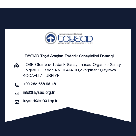
TAYSAD Taşıt Araçları Tedarik Sanayicileri Derneği
TOSB Otomotiv Tedarik Sanayi İhtisas Organize Sanayi
Bölgesi 1. Cadde No:10 41420 Şekerpınar / Çayırova –
KOCAELİ / TÜRKİYE
+90 262 658 98 18
info@taysad.org.tr
taysad@hs03.kep.tr