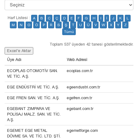
Harf Listesi :
A
B
C
Ç
D
E
F
G
H
I
İ
J
K
L
M
N
O
Ö
P
R
S
Ş
T
U
Ü
V
W
X
Y
Z
Tümü
Toplam 537 üyeden 42 tanesi gösterilmektedir.
Excel'e Aktar
Üye Adı
Web Adresi
ECOPLAS OTOMOTİV SAN.
ecoplas.com.tr
VE TİC. A.Ş.
EGE ENDÜSTRİ VE TİC. A.Ş.
egeendustri.com.tr
EGE FREN SAN. VE TİC. A.Ş.
egefren.com.tr
EGEBANT ZIMPARA VE
egebant.com.tr
POLİSAJ MALZ. SAN. VE TİC.
A.Ş.
EGEMET EGE METAL
egemetforge.com
DÖVME SA. VE TİC. LTD. ŞTİ.