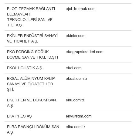
EJOT TEZMAK BAĞLANTI
ejot-tezmak.com
ELEMANLARI
TEKNOLOJİLERİ SAN. VE
TİC. A.Ş.
EKİNLER ENDÜSTRİ SANAYİ
ekinler.com
VE TİCARET A.Ş.
EKO FORGING SOĞUK
ekogrupsirketleri.com
DÖVME SAN.VE TİC.LTD.ŞTİ
EKOL LOJİSTİK A.Ş.
ekol.com
EKSAL ALÜMİNYUM KALIP
eksal.com.tr
SANAYİ VE TİCARET LTD.
ŞTİ.
EKU FREN VE DÖKÜM SAN.
eku.com.tr
A.Ş.
EKV PRES AŞ
ekvuretim.com
ELBA BASINÇLI DÖKÜM SAN.
elba.com.tr
A.Ş.